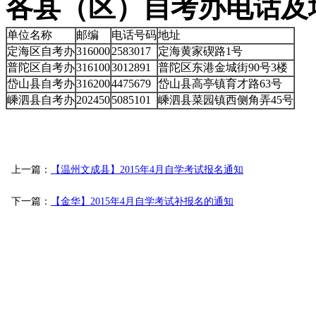
各县（区）自考办电话及
单位名称
邮编
电话号码
地址
定海区自考办
316000
2583017
定海黄家碶路1号
普陀区自考办
316100
3012891
普陀区东港金城街90号3楼
岱山县自考办
316200
4475679
岱山县高亭镇育才路63号
嵊泗县自考办
202450
5085101
嵊泗县菜园镇西侧角弄45号
上一篇：
【温州文成县】2015年4月自学考试报名通知
下一篇：
【金华】2015年4月自学考试补报名的通知