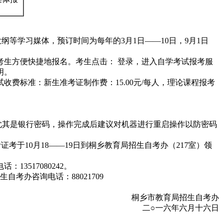
。
纲等学习媒体，预订时间为每年的3月1日——10日，9月1日
考生方便快捷地报名。考生点击：
登录，进入自学考试报考服
明。
费标准：新生准考证制作费：15.00元/每人，理论课程报考
尤其是银行密码，操作完成后建议对机器进行重启操作以防密码
证考于10月18——19日到桐乡教育局招生自考办（217室）领
3517080242。
考办咨询电话：88021709
桐乡市教育局招生自考办
二○一六年六月十六日