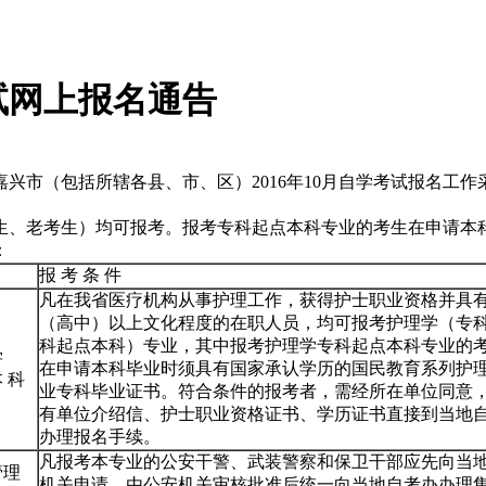
考试网上报名通告
兴市（包括所辖各县、市、区）2016年10月自学考试报名工作
生、老考生）均可报考。报考专科起点本科专业的考生在申请本
：
报 考 条 件
凡在我省医疗机构从事护理工作，获得护士职业资格并具
（高中）以上文化程度的在职人员，均可报考护理学（专
科起点本科）专业，其中报考护理学专科起点本科专业的
学
在申请本科毕业时须具有国家承认学历的国民教育系列护
 科
业专科毕业证书。符合条件的报考者，需经所在单位同意
有单位介绍信、护士职业资格证书、学历证书直接到当地
办理报名手续。
凡报考本专业的公安干警、武装警察和保卫干部应先向当
管理
机关申请，由公安机关审核批准后统一向当地自考办办理