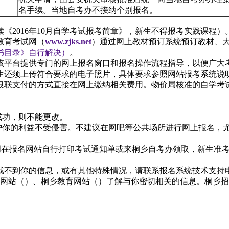
名手续。当地自考办不接纳个别报名。
《2016年10月自学考试报考简章》，新生不得报考实践课程）
教育考试网（
www.zjks.net
）通过网上教材预订系统预订教材、大
用书目录》自行解决）
。
该平台提供专门的网上报名窗口和报名操作流程指导，以便广大
生还须上传符合要求的电子照片，具体要求参照网站报考系统说
联支付的方式直接在网上缴纳相关费用。物价局核准的自学考试收
缴费成功，则不能更改。
保护你的利益不受侵害。不建议在网吧等公共场所进行网上报名，
于考前一周在报名网站自行打印考试通知单或来桐乡自考办领取，新生准考
不到你的信息，或有其他特殊情况，请联系报名系统技术支持电话：1
网站（
）、桐乡教育网站（
）了解与你密切相关的信息。桐乡招生自