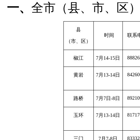
一、
全市（县、市、区
县
时间
联系
（市、区）
88826
椒江
7
月14-15
日
84260
黄岩
7
月13-14
日
89210
路桥
7
月7
日-8
日
81717
玉环
7
月13-14
日
83332
三门
7
月7-8
日