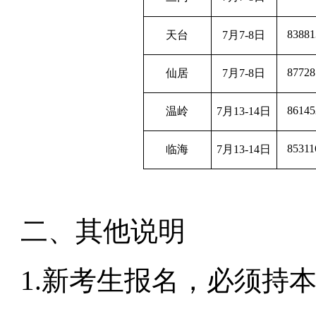
83881
天台
7
月7-8
日
87728
仙居
7
月7-8
日
86145
温岭
7
月13-14
日
85311
临海
7
月13-14
日
二、其他说明
1.
新考生报名，必须持