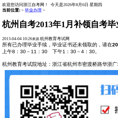
欢迎您访问浙江自考网！ 今天是
2026年8月6日 星期四
当前位置:
>
毕业办理
>
杭州自考2013年1月补领自考
2013-04-04 10:26
杭州教育考试网
来源:
所有已办理毕业手续，毕业证书还未领取的，请在
20
上午
8
：
30
－
11
：
30
下午
1
：
30
－
4
：
30
。
杭州教育考试院
地址：
浙江省杭州市密渡桥路
华浙广