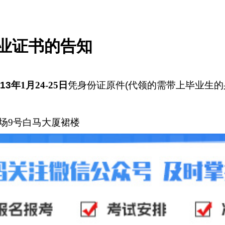
毕业证书的告知
13
年1
月24-25
日
凭身份证原件
(
代领的需带上毕业生的
场9号
白马大厦裙楼