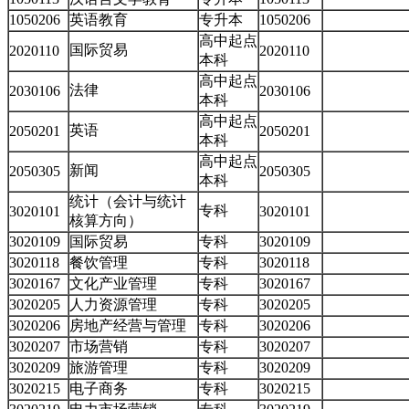
1050206
英语教育
专升本
1050206
高中起点
国际贸易
2020110
2020110
本科
高中起点
法律
2030106
2030106
本科
高中起点
英语
2050201
2050201
本科
高中起点
新闻
2050305
2050305
本科
统计（会计与统计
专科
3020101
3020101
核算方向）
3020109
国际贸易
专科
3020109
3020118
餐饮管理
专科
3020118
3020167
文化产业管理
专科
3020167
3020205
人力资源管理
专科
3020205
3020206
房地产经营与管理
专科
3020206
3020207
市场营销
专科
3020207
3020209
旅游管理
专科
3020209
3020215
电子商务
专科
3020215