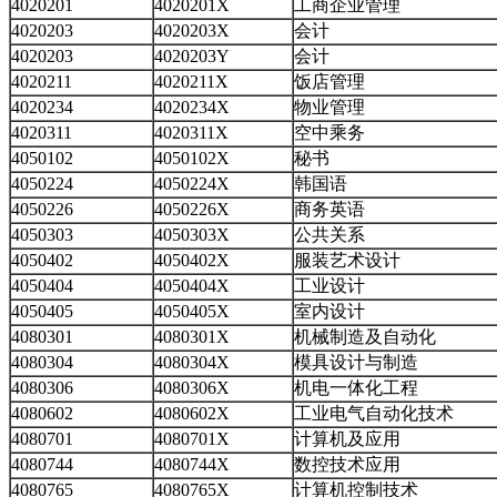
4020201
4020201X
工商企业管理
4020203
4020203X
会计
4020203
4020203Y
会计
4020211
4020211X
饭店管理
4020234
4020234X
物业管理
4020311
4020311X
空中乘务
4050102
4050102X
秘书
4050224
4050224X
韩国语
4050226
4050226X
商务英语
4050303
4050303X
公共关系
4050402
4050402X
服装艺术设计
4050404
4050404X
工业设计
4050405
4050405X
室内设计
4080301
4080301X
机械制造及自动化
4080304
4080304X
模具设计与制造
4080306
4080306X
机电一体化工程
4080602
4080602X
工业电气自动化技术
4080701
4080701X
计算机及应用
4080744
4080744X
数控技术应用
4080765
4080765X
计算机控制技术