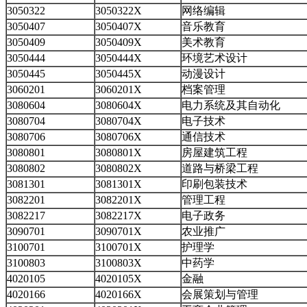
3050322
3050322X
网络编辑
3050407
3050407X
音乐教育
3050409
3050409X
美术教育
3050444
3050444X
环境艺术设计
3050445
3050445X
动漫设计
3060201
3060201X
档案管理
3080604
3080604X
电力系统及其自动化
3080704
3080704X
电子技术
3080706
3080706X
通信技术
3080801
3080801X
房屋建筑工程
3080802
3080802X
道路与桥梁工程
3081301
3081301X
印刷包装技术
3082201
3082201X
管理工程
3082217
3082217X
电子政务
3090701
3090701X
农业推广
3100701
3100701X
护理学
3100803
3100803X
中药学
4020105
4020105X
金融
4020166
4020166X
会展策划与管理