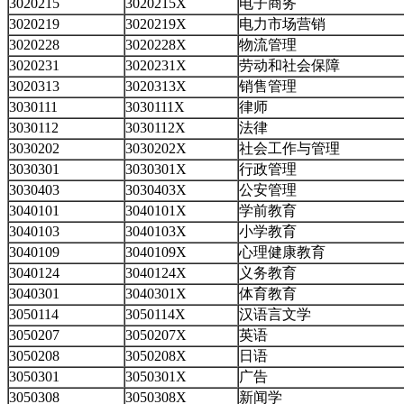
3020215
3020215X
电子商务
3020219
3020219X
电力市场营销
3020228
3020228X
物流管理
3020231
3020231X
劳动和社会保障
3020313
3020313X
销售管理
3030111
3030111X
律师
3030112
3030112X
法律
3030202
3030202X
社会工作与管理
3030301
3030301X
行政管理
3030403
3030403X
公安管理
3040101
3040101X
学前教育
3040103
3040103X
小学教育
3040109
3040109X
心理健康教育
3040124
3040124X
义务教育
3040301
3040301X
体育教育
3050114
3050114X
汉语言文学
3050207
3050207X
英语
3050208
3050208X
日语
3050301
3050301X
广告
3050308
3050308X
新闻学