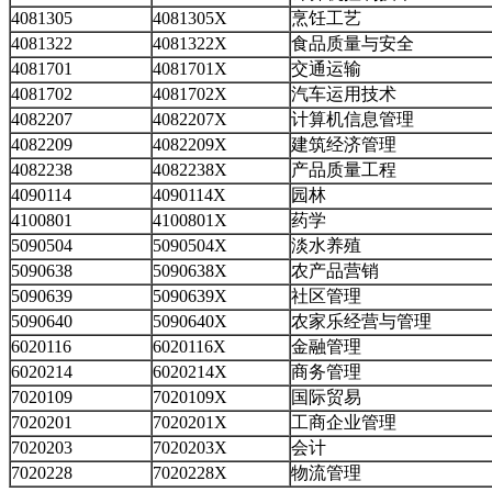
4081305
4081305X
烹饪工艺
4081322
4081322X
食品质量与安全
4081701
4081701X
交通运输
4081702
4081702X
汽车运用技术
4082207
4082207X
计算机信息管理
4082209
4082209X
建筑经济管理
4082238
4082238X
产品质量工程
4090114
4090114X
园林
4100801
4100801X
药学
5090504
5090504X
淡水养殖
5090638
5090638X
农产品营销
5090639
5090639X
社区管理
5090640
5090640X
农家乐经营与管理
6020116
6020116X
金融管理
6020214
6020214X
商务管理
7020109
7020109X
国际贸易
7020201
7020201X
工商企业管理
7020203
7020203X
会计
7020228
7020228X
物流管理