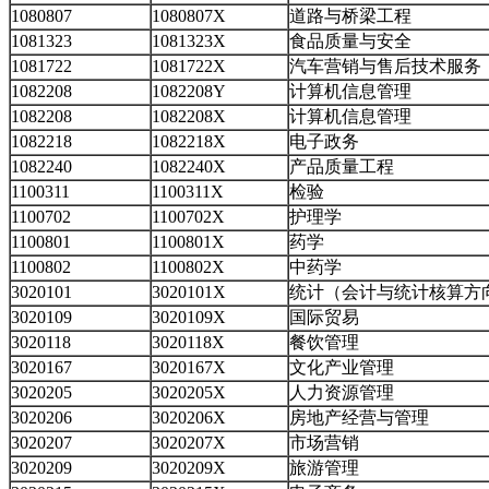
1080807
1080807X
道路与桥梁工程
1081323
1081323X
食品质量与安全
1081722
1081722X
汽车营销与售后技术服务
1082208
1082208Y
计算机信息管理
1082208
1082208X
计算机信息管理
1082218
1082218X
电子政务
1082240
1082240X
产品质量工程
1100311
1100311X
检验
1100702
1100702X
护理学
1100801
1100801X
药学
1100802
1100802X
中药学
3020101
3020101X
统计（会计与统计核算方
3020109
3020109X
国际贸易
3020118
3020118X
餐饮管理
3020167
3020167X
文化产业管理
3020205
3020205X
人力资源管理
3020206
3020206X
房地产经营与管理
3020207
3020207X
市场营销
3020209
3020209X
旅游管理