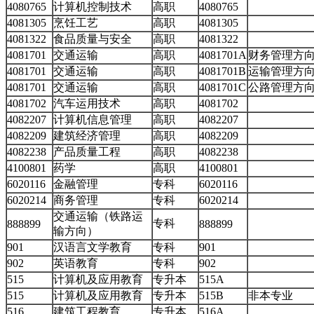
4080765
计算机控制技术
高职
4080765
4081305
烹饪工艺
高职
4081305
4081322
食品质量与安全
高职
4081322
4081701
交通运输
高职
4081701A
财务管理方
4081701
交通运输
高职
4081701B
运输管理方
4081701
交通运输
高职
4081701C
公路管理方
4081702
汽车运用技术
高职
4081702
4082207
计算机信息管理
高职
4082207
4082209
建筑经济管理
高职
4082209
4082238
产品质量工程
高职
4082238
4100801
药学
高职
4100801
6020116
金融管理
专科
6020116
6020214
商务管理
专科
6020214
交通运输（铁路运
专科
888899
888899
输方向）
901
汉语言文学教育
专科
901
902
英语教育
专科
902
515
计算机及应用教育
专升本
515A
515
计算机及应用教育
专升本
515B
非本专业
516
建筑工程教育
专升本
516A