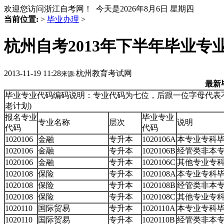
欢迎您访问浙江自考网！ 今天是
2026年8月6日 星期四
当前位置:
>
毕业办理
>
杭州自考2013年下半年毕业专
2013-11-19 11:28
杭州教育考试网
来源:
最新
毕业专业代码编码说明：专业代码为七位，后跟一位字母代表不同
老计划)
报名专业
毕业专业
专业名称
层次
说明
代码
代码
1020106
金融
专升本
1020106A
本专业专科
1020106
金融
专升本
1020106B
经管类非本
1020106
金融
专升本
1020106C
其他专业专
1020108
保险
专升本
1020108A
本专业专科
1020108
保险
专升本
1020108B
经管类非本
1020108
保险
专升本
1020108C
其他专业专
1020110
国际贸易
专升本
1020110A
本专业专科
1020110
国际贸易
专升本
1020110B
经管类非本