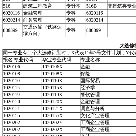
516
建筑工程教育
专升本
516B
非建筑类专
6020116
金融管理
专科
6020116
6020214
商务管理
专科
6020214
交通运输（铁路运
专科
888899
888899
输方向）
大选修
同一专业有二个大选修计划时，X代表11年3号文件计划，Y代表
报名'专业代码
毕业专业代码
专业名称
1020106
1020106X
金融
1020108
1020108X
保险
1020110
1020110X
国际贸易
1020115
1020115X
经济学
1020119
1020119X
餐饮管理
1020120
1020120X
金融管理
1020121
1020121X
调查与分析
1020155
1020155X
文化产业管理
1020202
1020202Y
工商企业管理
1020202
1020202X
工商企业管理