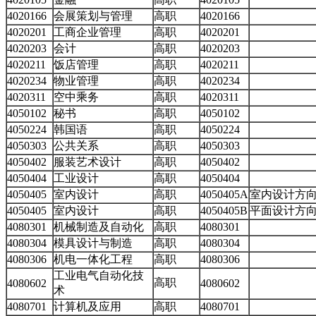
4020166
会展策划与管理
高职
4020166
4020201
工商企业管理
高职
4020201
4020203
会计
高职
4020203
4020211
饭店管理
高职
4020211
4020234
物业管理
高职
4020234
4020311
空中乘务
高职
4020311
4050102
秘书
高职
4050102
4050224
韩国语
高职
4050224
4050303
公共关系
高职
4050303
4050402
服装艺术设计
高职
4050402
4050404
工业设计
高职
4050404
4050405
室内设计
高职
4050405A
室内设计方
4050405
室内设计
高职
4050405B
平面设计方
4080301
机械制造及自动化
高职
4080301
4080304
模具设计与制造
高职
4080304
4080306
机电一体化工程
高职
4080306
工业电气自动化技
高职
4080602
4080602
术
4080701
计算机及应用
高职
4080701