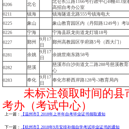
北仑长江路1166号行政中心B幢413
北仑
0206
高招自考办公室
0211
镇海
镇海隧道北路555号镇海电大
0225
象山
象山教育园区内（丹阳路1249号）考
0226
宁海
宁海县跃龙街道龙灯墙18号
9月17
鄞州
鄞州高教园区学府路5号（西大门）
0227
日
9月17
余姚
余姚世南东路58号
0281
日
慈溪市白沙街道文二路288号慈溪教
慈溪
0282
心
9月17
奉化
奉化市桥西岸路128号-3教育局内
0283
日
未标注领取时间的县
考办（考试中心）
上一篇：
【温州市】2018年上半年自考毕业证书领取通知
下一篇：
【杭州市】2018年9月安排补领自学考试毕业证书的通知