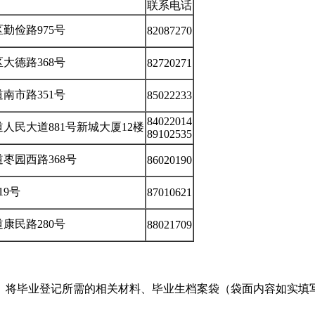
联系电话
勤俭路975号
82087270
大德路368号
82720271
南市路351号
85022233
84022014
人民大道881号新城大厦12楼
89102535
枣园西路368号
86020190
19号
87010621
康民路280号
88021709
）将毕业登记所需的相关材料、毕业生档案袋（袋面内容如实填