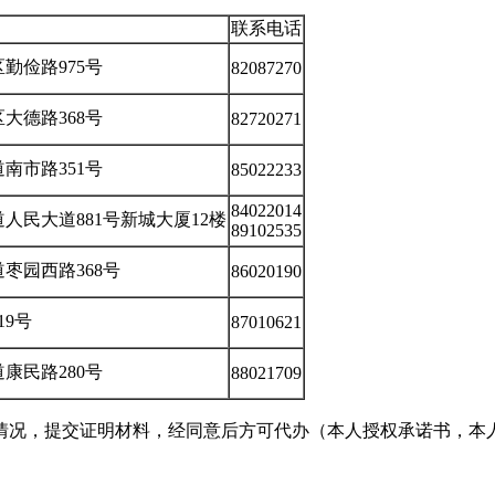
联系电话
勤俭路975号
82087270
大德路368号
82720271
南市路351号
85022233
84022014
人民大道881号新城大厦12楼
89102535
枣园西路368号
86020190
19号
87010621
康民路280号
88021709
情况，提交证明材料，经同意后方可代办（本人授权承诺书，本