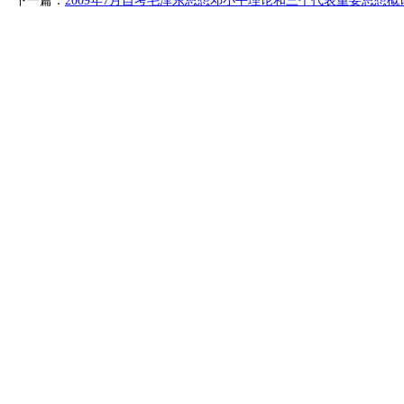
下一篇：
2009年7月自考毛泽东思想邓小平理论和三个代表重要思想