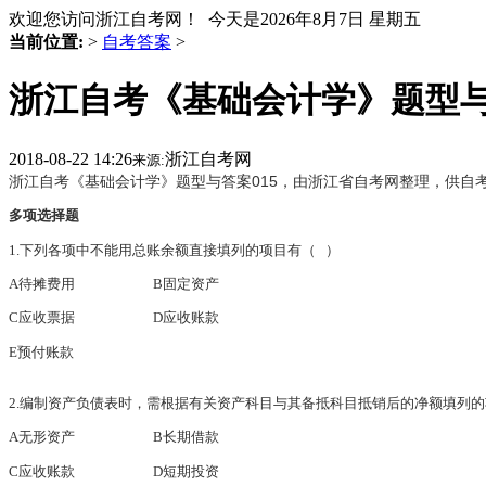
欢迎您访问浙江自考网！ 今天是
2026年8月7日 星期五
当前位置:
>
自考答案
>
浙江自考《基础会计学》题型与
2018-08-22 14:26
浙江自考网
来源:
浙江自考《基础会计学》题型与答案015，由浙江省自考网整理，供自
多项选择题
1.下列各项中不能用总账余额直接填列的项目有（
）
A待摊费用 B固定资产
C应收票据 D应收账款
E预付账款
2.编制资产负债表时，需根据有关资产科目与其备抵科目抵销后的净额填列的
A无形资产 B长期借款
C应收账款 D短期投资