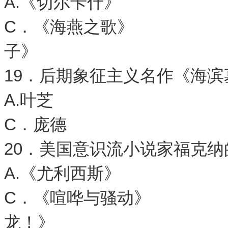
A.《切尔卡什》
C．《海燕之歌》
子》
19．后期象征主义名作《海
A.叶芝 
C．庞德 
20．美国意识流小说家福克纳
A.《尤利西斯》 
C．《喧哗与骚动》
龙！》