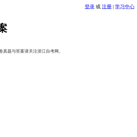
登录
或
注册
|
学习中心
案
试卷真题与答案请关注浙江自考网。