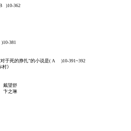
10-362
0-381
的挣扎”的小说是( A )10-391~392
村》
、戴望舒
、卞之琳