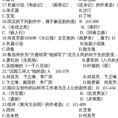
17.长篇小说《淘金记》、《困兽记》、《还乡记》的作者是( B )
A.张天翼 B.沙汀
C.艾芜 D.丁玲
18.田汉的下列剧作中，属于象征剧的是( B )10-368
A.《名优之死》 B.《南归》
C.《丽人行》 D.《回春之曲》
19.何其芳获1936年《大公报》文艺奖的《画梦录》，属于( D )1
A.长篇小说 B.短篇小说集
C.诗集 D.散文集
20.鲁迅评价为“力透纸背”地描写了“北方人民的对于生的坚强，对于死
A.萧红的《生死场》 B.萧军的《八月的乡
C.吴组缃的《一千八百担》 D.叶紫的《星》
21.“汉园三诗人”指的是( A )10-379
A.何其芳、卞之琳、李广田 B.何其芳、卞之琳
C.卞之琳、戴望舒、李广田 D.陈梦家、何其芳
22.陈白尘创作的以科学工作者为主人公的剧作是( D )11-434
A.《升官图》 B.《乱世男女》
C.《虞姬》 D.《岁寒图》
23.组诗《黄河大合唱》的作者是( C )11-409
A.田间 B.艾青
C.光未然 D.何其芳