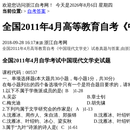
欢迎您访问浙江自考网！ 今天是
2026年8月6日 星期四
当前位置:
>
自考答案
>
全国2011年4月高等教育自
2018-09-28 16:17
浙江自考网
来源:
全国2011年4月高等教育自考《中国现代文学史》试卷真题与答案,
全国2011年4月自学考试中国现代文学史试题
课程代码：00537
一、单项选择题(本大题共30小题，每小题1分，共30分)
在每小题列出的四个备选项中只有一个是符合题目要求的，请
1.以下不属于学衡派成员的是( B )1-28
A.吴宓 B.章士钊
C.梅光迪 D.胡先骕
2.下列均属于文学研究会的作家是( A )1-13
A.沈雁冰、周作人、朱自清、郑振铎 B.沈雁冰、叶绍
C.沈雁冰、叶绍钧、冰心、梁实秋 D.沈雁冰、叶绍钧
3.属于“九叶”诗派的诗人是( C )1-61