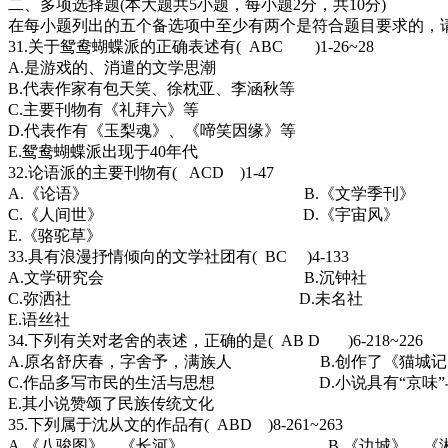
二、多项选择题(本大题共5小题，每小题2分，共10分)
在每小题列出的五个备选项中至少有两个是符合题目要求的，
31.关于鸳鸯蝴蝶派的正确表述有( ABC )1-26~28
A.是游戏的、消遣的文学思潮
B.代表作家有包天笑、徐枕亚、李涵秋等
C.主要刊物有《礼拜六》等
D.代表作有《玉梨魂》、《啼笑因缘》等
E.鸳鸯蝴蝶派出现于40年代
32.论语派的主要刊物有( ACD )1-47
A.《论语》 B.《文学季刊》
C.《人间世》 D.《宇宙风》
E.《骆驼草》
33.具有浪漫抒情倾向的文学社团有( BC )4-133
A.文学研究会 B.沉钟社
C.弥洒社 D.未名社
E.语丝社
34.下列有关对老舍的表述，正确的是( AB D )6-218~226
A.原名舒庆春，字舍予，满族人 B.创作了《猫城记
C.作品多写市民的生活与思想 D.小说具有“京味”
E.其小说赞颂了民族传统文化
35.下列属于沈从文的作品有( ABD )8-261~263
A.《八骏图》、《长河》 B.《边城》、《湘