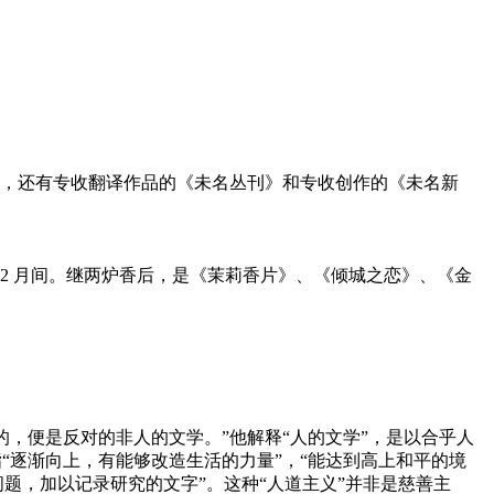
外，还有专收翻译作品的《未名丛刊》和专收创作的《未名新
12 月间。继两炉香后，是《茉莉香片》、《倾城之恋》、《金
的，便是反对的非人的文学。”他解释“人的文学”，是以合乎人
指“逐渐向上，有能够改造生活的力量”，“能达到高上和平的境
问题，加以记录研究的文字”。这种“人道主义”并非是慈善主