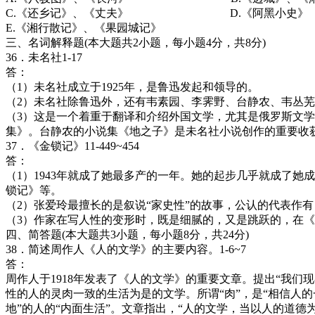
C.《还乡记》、《丈夫》 D.《阿黑小史》《
E.《湘行散记》、《果园城记》
三、名词解释题(本大题共2小题，每小题4分，共8分)
36．未名社1-17
答：
（1）未名社成立于1925年，是鲁迅发起和领导的。
（2）未名社除鲁迅外，还有韦素园、李霁野、台静农、韦丛芜
（3）这是一个着重于翻译和介绍外国文学，尤其是俄罗斯文
集》。台静农的小说集《地之子》是未名社小说创作的重要收
37．《金锁记》11-449~454
答：
（1）1943年就成了她最多产的一年。她的起步几乎就成了她
锁记》等。
（2）张爱玲最擅长的是叙说“家史性”的故事，公认的代表作
（3）作家在写人性的变形时，既是细腻的，又是跳跃的，在
四、简答题(本大题共3小题，每小题8分，共24分)
38．简述周作人《人的文学》的主要内容。1-6~7
答：
周作人于1918年发表了《人的文学》的重要文章。提出“我们
性的人的灵肉一致的生活为是的文学。所谓“肉”，是“相信人的
地”的人的“内面生活”。文章指出，“人的文学，当以人的道德