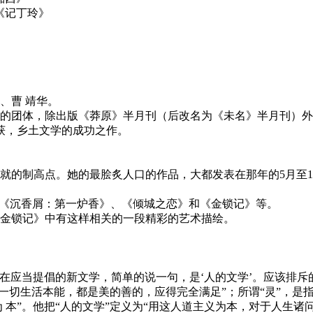
记丁玲》
、曹 靖华。
学的团体，除出版《莽原》半月刊（后改名为《未名》半月刊）
获，乡土文学的成功之作。
成就的制高点。她的最脍炙人口的作品，大都发表在那年的5月至
有《沉香屑：第一炉香》、《倾城之恋》和《金锁记》等。
《金锁记》中有这样相关的一段精彩的艺术描绘。
现在应当提倡的新文学，简单的说一句，是‘人的文学’。应该排斥
一切生活本能，都是美的善的，应得完全满足”；所谓“灵”，是
为 本”。他把“人的文学”定义为“用这人道主义为本，对于人生诸