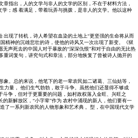
”文章指出，人的文学与非人的文学的区别，不在于材料方法，
的文学；感 着满足，带着玩弄与挑拨，是非人的文学。他以这种
开始 出现了转机，诗人希望在血染的土地上“更坚强的生命将从而
爱国精神的沉雄悲壮的诗，使他的诗风又一次出现了新变。《狱
愿无声死去的中国人对于暴敌的“深深仇恨”和对于自由的无比热
多重词复句，讲究句式和章法，部分地恢复了曾被诗人抛开的
形象。总的来说，他笔下的老一辈农民如二诸葛、三仙姑等，
新生力量， 他们生气勃勃，敢于斗争。虽然他们还显得不够成
敢于斗争，但对于更重要的问题，如村政权落入金旺、兴旺之
的新解放区，“小字辈”作为 农村中涌现的新人，他们要有一
塑造了一系列新农民的人物形象和艺术典 。型，在中国现代文学