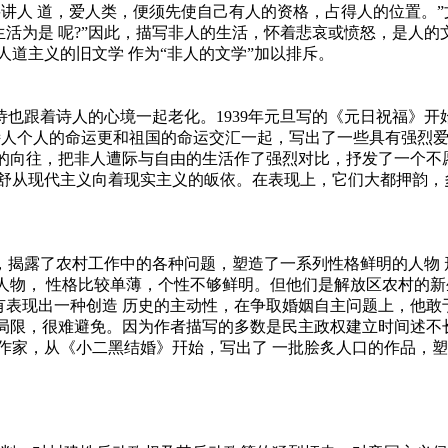
。要讲人 道，爱人类，便须先使自己有人的资格，占得人的位置。
人的生活为是 呢?”因此，描写非人的生活，怀着悲哀或愤怒，是人
人道主义的旧文学 作为“非人的文学”加以排斥。
乎诗也跟着诗人的心境一起老化。1939年元旦写的《元日祝福》
，诗人个人的命运更和祖国的命运交汇一起，写出了一些具有强烈
风的向往，把非人遭际与自由的生活作了强烈对比，抒发了一个不
望舒从现代主义向着现实主义的皈依。在表现上，它们大都押韵，
，揭露了农村工作中的各种问题，塑造了一系列性格鲜明的人物 
进人物， 性格比较单薄，个性不够鲜明。但他们是解放区农村的
有表现出一种创造 历史的主动性，在争取婚姻自主问题上，他
的局限，很难避免。因为作者描写的多数是民主政权建立时间述不长
的作家，从《小二黑结婚》幵始，写出了 一批脍炙人口的作品，