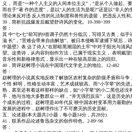
义， 而是“一种个人主义的人间本位主义”，“是从个人做起
而在于“著 作的态度"，是以“人的生活为是呢?”还是以“非
理论来反对违 反人性的礼法制度和兽性的遗留，把违反人性和
39．简析抗战爆发后戴望舒诗风的变化。10-398~399
答：
其 中“七•七”前写的9首调子仍然十分低沉，写得又古奥，似
滋 长”，“苦难会带来自由解放”。被日本侵略军逮捕下狱后
中题壁》表 达了诗人“在那暗黑潮湿的土牢”中对于阳光与清
望。这类诗，从内容到创作方法，已属于现实主义， 表明戴
音乐性和新格律形式，显示出一种在较高层面上的回归。
40．简评赵树理小说在中国现代文学史上的地位。12-482
答：
赵树理的小说真实地反映了解放区农村复杂的阶级矛盾和斗争
个性 鲜明，性格生动丰富，艺术成就较高。而“小字辈”的先
熟，甚至还有着这样那样的缺点，如“小字辈”的小二黑也还没
手，他与当地大多数群众一 样，“并无强烈反应”，这是历史
个成长的过程。赵树理是40年代反 映中国农村变革用力最勤
发展的进程中，赵树理作出了不可磨灭的历史贡献。
五、论述题(本大题共2小题，每小题14分，共28分)
41．联系作品论述鲁迅杂文的创作特色。2-89~96
答：