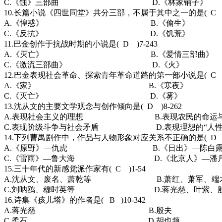
C.《蚀》三部曲 D.《林家铺子》
10.长篇小说《四世同堂》共分三部，不属于其中之一的是( C )6
A.《惶惑》 B.《偷生》
C.《反抗》 D.《饥荒》
11.巴金创作于抗战时期的小说是( D )7-243
A.《灭亡》 B.《爱情三部曲》
C.《激流三部曲》 D.《火》
12.巴金表现社会革命、探索青年革命道路的第一部小说是( C )7
A.《家》 B.《寒夜》
C.《灭亡》 D.《雾》
13.沈从文的主要文学观念与创作倾向是( D )8-262
A.表现社会主义的理想 B.表现农民的命运与
C.表现阶级斗争与社会矛盾 D.表现理想的“人性
14.下列曹禺剧作中，作品与人物形象对应关系不正确的是( D )9
A.《原野》—仇虎 B.《日出》—陈白
C.《雷雨》—鲁大海 D.《北京人》—潘
15.三十年代的新感觉派作家有( C )1-54
A.沈从文、废名、萧乾等 B.萧红、萧军、端
C.刘呐鸥、穆时英等 D.蒋光慈、叶紫、殷
16.诗集《孩儿塔》的作者是( B )10-342
A.蒋光慈 B.殷夫
C.柔石 D.胡也频