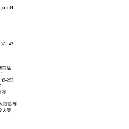
-234
-243
前途
”
-293
露
月亭
木蕻良等
夫等