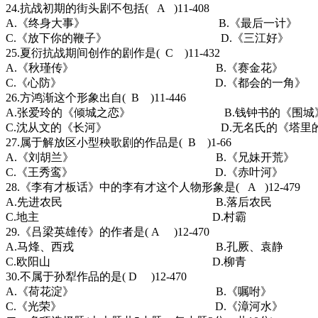
24.抗战初期的街头剧不包括( A )11-408
A.《终身大事》 B.《最后一计》
C.《放下你的鞭子》 D.《三江好》
25.夏衍抗战期间创作的剧作是( C )11-432
A.《秋瑾传》 B.《赛金花》
C.《心防》 D.《都会的一角》
26.方鸿渐这个形象出自( B )11-446
A.张爱玲的《倾城之恋》 B.钱钟书的《围城
C.沈从文的《长河》 D.无名氏的《塔里的
27.属于解放区小型秧歌剧的作品是( B )1-66
A.《刘胡兰》 B.《兄妹开荒》
C.《王秀鸾》 D.《赤叶河》
28.《李有才板话》中的李有才这个人物形象是( A )12-479
A.先进农民 B.落后农民
C.地主 D.村霸
29.《吕梁英雄传》的作者是( A )12-470
A.马烽、西戎 B.孔厥、袁静
C.欧阳山 D.柳青
30.不属于孙犁作品的是( D )12-470
A.《荷花淀》 B.《嘱咐》
C.《光荣》 D.《漳河水》