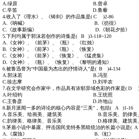
A.绿原 B.曾卓
C.辛笛 D.鲁藜
4.收入了《理水》、《铸剑》的作品集是( C )2-86
A.《呐喊》 B.《彷徨》
C.《故事新编》 D.《朝花夕拾》
5.下列均属于郭沫若创作的诗集是( B )3-118~120
A.《女神》、《前茅》、《瓶》、《红烛》
B.《女神》、《前茅》、《瓶》、《恢复》
C.《女神》、《前茅》、《恢复》、《猛虎集》
D.《女神》、《瓶》、《恢复》、《黎明的通知》
6.被鲁迅誉为“中国最为杰出的抒情诗人”是( B )4-134
A.郭沫若 B.冯至
C.徐志摩 D.刘半农
7.在文学研究会作家中，作品具有浓郁异域色彩的作家是( D )4-
A.叶绍钧 B.王统照
C.王鲁彦 D.许地山
8.新月派闻一多的诗论的核心内容是“三美”，包括( A )1-16
A.音乐美、绘画美、建筑美 B.音乐美、韵律美
C.韵律美、格律美、音乐美 D.格律美、建筑美
9.茅盾小说中暴露、抨击国民党特务黑暗统治的长篇小说是( A )5
A.《腐蚀》 B.《虹》