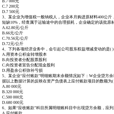
B.7 000元
C.7 200元
D.7 500元
3、某企业为增值税一般纳税人，企业本月购进原材料400公斤，货
短缺10%，经查属于运输途中的合理损耗，企业确定的该批原材
A.62.80元/公斤
B.66元/公斤
C.70.56元/公斤
D.72元/公斤
4、下列各项经济业务中，会引起公司股东权益增减变动的是( )
A.用资本公积金转增股本
B.向投资者分配股票股利
C.向投资者宣告分配现金股利
D.用盈余公积弥补亏损
5、某企业“应付账款”明细账期末余额情况如下：W企业贷方余额为2
据以上数据计算的反映在资产负债表上应付账款项目的数额为( 
A.80 000元
B.320 000元
C.500 000元
D.680 000元
6、如果“应收账款”科目所属明细账科目中出现贷方余额，应列示
A.应付账款