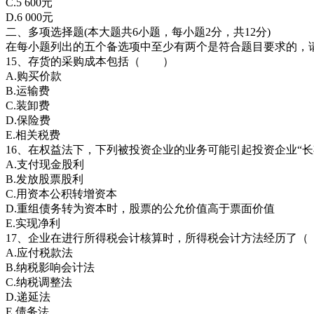
C.5 600元
D.6 000元
二、多项选择题(本大题共6小题，每小题2分，共12分)
在每小题列出的五个备选项中至少有两个是符合题目要求的，
15、存货的采购成本包括（ ）
A.购买价款
B.运输费
C.装卸费
D.保险费
E.相关税费
16、在权益法下，下列被投资企业的业务可能引起投资企业“
A.支付现金股利
B.发放股票股利
C.用资本公积转增资本
D.重组债务转为资本时，股票的公允价值高于票面价值
E.实现净利
17、企业在进行所得税会计核算时，所得税会计方法经历了
A.应付税款法
B.纳税影响会计法
C.纳税调整法
D.递延法
E.债务法