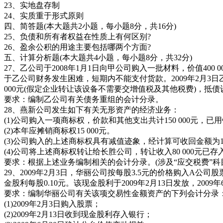
23、实地盘存制
24、实质重于形式原则
四、简答题(本大题共2小题，每小题8分，共16分)
25、负债和所有者权益在性质上有何区别?
26、盈余公积的用途主要包括哪两个方面?
五、计算分析题(本大题共4小题，每小题8分，共32分)
27、乙公司于2008年1月1日向甲公司购入一批材料，价值400 
于乙公司财务发生困难，短期内不能支付货款。2009年2月3日乙
000元(假定企业转让该设备不需要交增值税及其他税费)，抵债
要求：编制乙公司有关债务重组的会计分录。
28、燕新公司发生如下有关无形资产的经济业务：
(1)公司购入一项商标权，价款和其他支出共计150 000元，
(2)本年应摊销商标权15 000元。
(3)公司购入的上述商标权具有减值迹象，经计算可收回金额为10
(4)公司将上述商标权转让给长胜公司，转让收入80 000元
要求：根据上述业务编制相关的会计分录。(涉及“应交税费”科
29、2009年2月3日，华丽公司按每股3.5元的价格购入A公
金股利每股0.10元。该现金股利于2009年2月13日发放，2009
要求：编制华丽公司有关该项交易性金额资产的下列会计分录
(1)2009年2月3日购入股票；
(2)2009年2月13日收到现金股利存入银行；