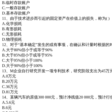
B.临时存款账户
C.一般存款账户
D.基本存款账户
11、由于技术进步而引起的固定资产在价值上的损失，称为( )
A.化学损耗
B.有形损耗
C.无形损耗
D.物理损耗
12、对于“基本确定”发生的或有事项，在确认和计量时根据的对
A.大于80%但小于或等于90%
B.大于85%但小于或等于95%
C.大于95%但小于100%
D.大于90%但小于100%
13、M企业自行研究开发一项专利技术，研究阶段支出为45万
A.0万元
B.20万元
C.36万元
D.81万元
14、某辆汽车的原值300 000元，预计净残值20 000元，预
A.5.6元
B.6元