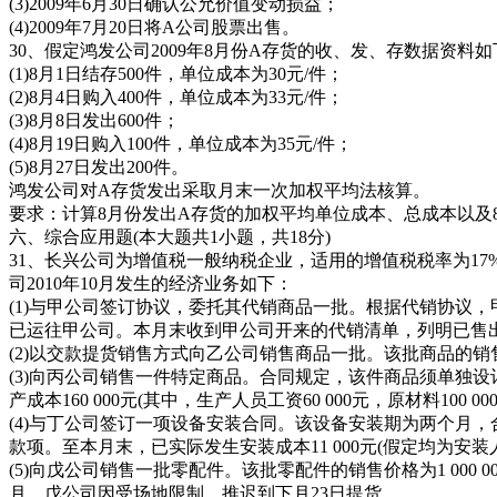
(3)2009年6月30日确认公允价值变动损益；
(4)2009年7月20日将A公司股票出售。
30、假定鸿发公司2009年8月份A存货的收、发、存数据资料
(1)8月1日结存500件，单位成本为30元/件；
(2)8月4日购入400件，单位成本为33元/件；
(3)8月8日发出600件；
(4)8月19日购入100件，单位成本为35元/件；
(5)8月27日发出200件。
鸿发公司对A存货发出采取月末一次加权平均法核算。
要求：计算8月份发出A存货的加权平均单位成本、总成本以及8
六、综合应用题(本大题共1小题，共18分)
31、长兴公司为增值税一般纳税企业，适用的增值税税率为1
司2010年10月发生的经济业务如下：
(1)与甲公司签订协议，委托其代销商品一批。根据代销协议，甲
已运往甲公司。本月末收到甲公司开来的代销清单，列明已售出
(2)以交款提货销售方式向乙公司销售商品一批。该批商品的销售
(3)向丙公司销售一件特定商品。合同规定，该件商品须单独设
产成本160 000元(其中，生产人员工资60 000元，原材料100 00
(4)与丁公司签订一项设备安装合同。该设备安装期为两个月，合
款项。至本月末，已实际发生安装成本11 000元(假定均为安装
(5)向戊公司销售一批零配件。该批零配件的销售价格为1 000
月。戊公司因受场地限制，推迟到下月23日提货。