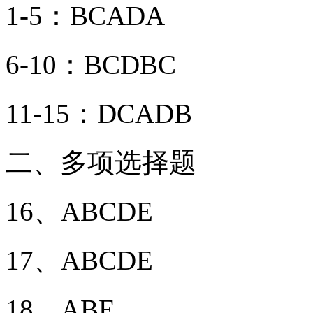
1-5：BCADA
6-10：BCDBC
11-15：DCADB
二、多项选择题
16、ABCDE
17、ABCDE
18、ABE