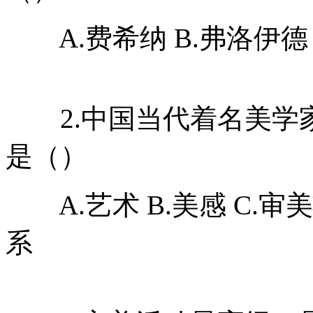
A.费希纳 B.弗洛伊德 C
2.中国当代着名美学
是（）
A.艺术 B.美感 C.审
系