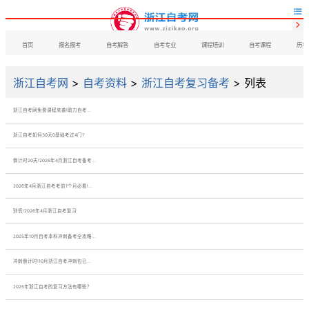


首页
报名报考
自考解答
自考专业
课程培训
自考课程
历年
浙江自考网
>
自考资料
>
浙江自考复习备考
> 列表
浙江自考网免费课程来袭!助力自考...
浙江自考如何30天0基础考过4门?
倒计时20天!2026年4月浙江自考备考...
2026年4月浙江自考考前1个月必看!...
别慌!2026年4月浙江自考复习
2025年10月自考本科冲刺备考全攻略...
冲刺倒计时!10月浙江自考冲刺包已...
2025年浙江自考的复习方法有哪些？