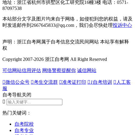
地址：浙江省杭州市拱墅区化工研究院16幢3楼 电话：0571-
87097538
本站部分文字及图片均来自于网络，如侵犯到您的权益，请及
时发送邮件到2667645833@qq.com，我们会尽快处理
投诉中心
声明：浙江自考网属于自考信息交流民间网站 本站享有解释
权
Copyright 2007-2026 浙江自考网 All Right Reserved
可信网站信用评估
网络警察提醒你
诚信网站

微信公众号

考生交流群

准考证打印

1
自考培训

人工客
服
自考导航
关闭

热门关键词：
自考院校
自考专业