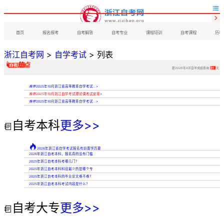


首页
报名报考
自考解答
自考专业
课程培训
自考课程
历年
浙江自考网
>
自学考试
> 列表
距2026年4月自学成绩查询
95
天
推荐
2025年10月浙江省高等教育自学考试...
>
推荐
2025年10月浙江自学考试理论课考试安排
>
推荐
2025年10月浙江省高等教育自学考试...
>
自考本科
更多>>


2026年浙江省自学考试报名有前置学历要
2026年浙江自考本科，报名真的没有门槛
2025年浙江自考本科考哪几门？
2025年浙江自考本科科目最少的是哪个专
2025年浙江自考本科的毕业论文难不难？
2025年浙江自考本科考试内容是什么？
自考大专
更多>>
