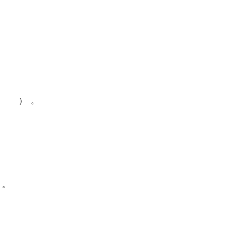
（ ） 。
 。