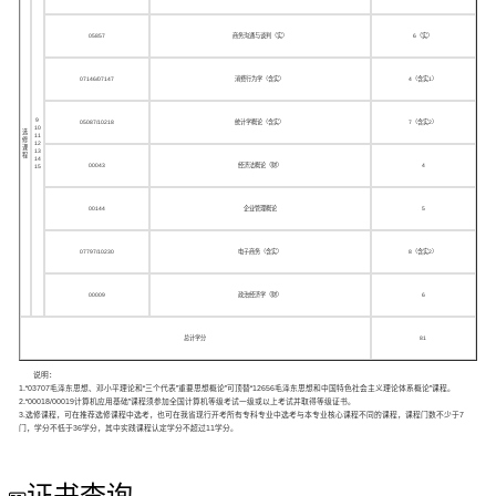
05857
商务沟通与谈判（实）
6（实）
07146/07147
消费行为学（含实）
4（含实1）
9
05087/10218
统计学概论（含实）
7（含实2）
10
选
11
修
12
课
13
程
14
00043
经济法概论（财）
4
15
00144
企业管理概论
5
07797/10230
电子商务（含实）
8（含实2）
00009
政治经济学（财）
6
总计学分
81
说明：
1.“03707毛泽东思想、邓小平理论和“三个代表”重要思想概论”可顶替“12656毛泽东思想和中国特色社会主义理论体系概论”课程。
2.“00018/00019计算机应用基础”课程须参加全国计算机等级考试一级或以上考试并取得等级证书。
3.选修课程，可在推荐选修课程中选考，也可在我省现行开考所有专科专业中选考与本专业核心课程不同的课程，课程门数不少于7
门，学分不低于36学分，其中实践课程认定学分不超过11学分。
证书查询