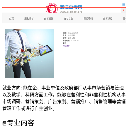


首页
报名报考
自考解答
自考专业
课程培训
自考课程
历年
院校：
浙江工商大学
专业：
市场营销
层次：
自考专科
专业代码：
530605Y
类别：
岗位推荐
就业方向:
能在企、事业单位及政府部门从事市场营销与管理
以及教学、科研方面工作，能够在营利性和非营利性机构从事
市场调研、营销策划、广告策划、营销推广、销售管理等营销
管理工作或进行自主创业。
专业内容
