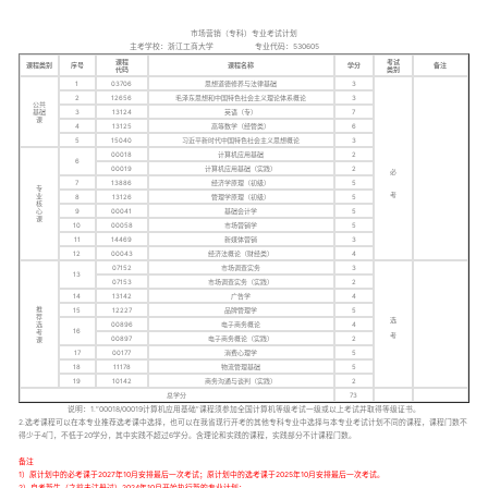
市场营销（专科）专业考试计划
主考学校：浙江工商大学 专业代码：530605
课程
考试
课程类别
序号
课程名称
学分
备注
代码
类别
1
03706
思想道德修养与法律基础
3
2
12656
毛泽东思想和中国特色社会主义理论体系概论
3
公共
基础
3
13124
英语（专）
7
课
4
13125
高等数学（经管类）
6
5
15040
习近平新时代中国特色社会主义思想概论
3
00018
计算机应用基础
2
6
00019
计算机应用基础（实践）
2
必
7
13886
经济学原理（初级）
5
专
考
业
8
13126
管理学原理（初级）
5
核
心
9
00041
基础会计学
5
课
10
00058
市场营销学
5
11
14469
新媒体营销
3
12
00043
经济法概论（财经类）
4
07152
市场调查实务
3
13
07153
市场调查实务（实践）
2
14
13142
广告学
4
推
15
12227
品牌管理学
5
荐
选
选
00896
电子商务概论
4
16
考
考
00897
电子商务概论（实践）
2
课
17
00177
消费心理学
5
18
11178
物流管理基础
5
19
10142
商务沟通与谈判（实践）
2
总学分
73
说明：1.“00018/00019计算机应用基础”课程须参加全国计算机等级考试一级或以上考试并取得等级证书。
2.选考课程可以在本专业推荐选考课中选择，也可以在我省现行开考的其他专科专业中选择与本专业考试计划不同的课程，课程门数不
得少于4门，不低于20学分，其中实践不超过6学分。含理论和实践的课程，实践部分不计课程门数。
备注
1）原计划中的必考课于2027年10月安排最后一次考试；原计划中的选考课于2025年10月安排最后一次考试。
2）自考新生（之前未注册过）2024年10月开始执行新的专业计划；