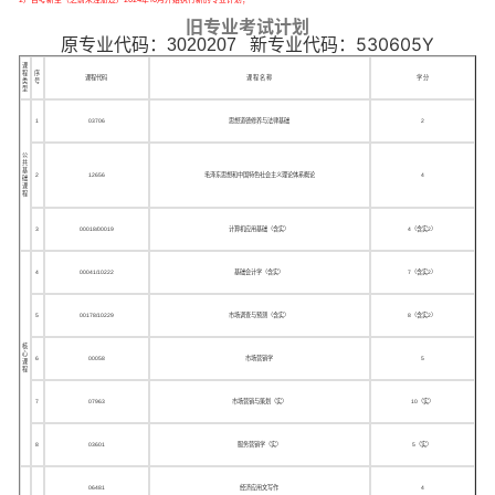
旧专业考试计划
530605Y
原专业代码：3020207 新专业代码：
课
程
序
课程代码
课 程 名 称
学 分
类
号
型
1
03706
思想道德修养与法律基础
2
公
共
基
2
12656
毛泽东思想和中国特色社会主义理论体系概论
4
础
课
程
3
00018/00019
计算机应用基础（含实）
4（含实2）
4
00041/10222
基础会计学（含实）
7（含实2）
5
00178/10229
市场调查与预测（含实）
8（含实2）
核
心
6
00058
市场营销学
5
课
程
7
07963
市场营销与策划（实）
10（实）
8
03601
服务营销学（实）
5（实）
06481
经济应用文写作
4