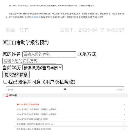
保存成绩：查询到成绩后，建议考生及时将成绩页面截图保存，或者将成绩信息记录下来，以备日后查看和核对。
以上就是2025年4月杭州自考成绩查询时间的全部内容，考生想要了解更多浙江自考相关资讯，如浙江自考报名时间，浙江自考解答，浙江自考复习备
考，浙江自考历年真题，可以关注
浙江自考网
或者关注浙江传爱自考网公众号，也可加入浙江自考交流群探讨或者咨询在线老师
来源：其它
发表于：2025-04-17 14:53:27
浙江自考助学报名预约
您的姓名
联系方式
当前学历
提交报名信息
我已阅读并同意
《用户隐私条款》

< 上一章
下一章 >
相关内容


2024年浙江自考在线题库
2026年下半年宁波自考转考（省际转出）办理通知
2026年下半年杭州自考转考（省际转出）办理通知
2026年下半年浙自考省际转出操作流程
浙江省自考2026年下半年省际转考（转出）办...
浙江自考怎么选?大自考和助学自考对比指南