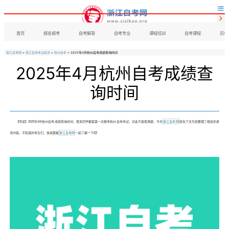


首页
报名报考
自考解答
自考专业
课程培训
自考课程
历年
浙江自考网
>
浙江自考考试资讯
>
杭州自考
> 2025年4月杭州自考成绩查询时间
2025年4月杭州自考成绩查
询时间
【导读】2025年4月杭州自考成绩查询时间，很多同学都是第一次报考杭州自考考试，对此不是很清楚，今天
浙江自考网
就在下文为您整理了相关的资
讯内容，不知道的考生们，快来跟着
浙江自考网
一起了解一下吧!