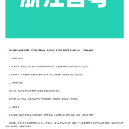
2025年4月杭州自考成绩预计于2025年5月初公布，具体时间以浙江省教育考试院官方通知为准。以下是相关信息：
一、成绩查询时间
官方公布时间：根据浙江省教育考试院在报考简章中的说明，本次自考成绩将在考试结束后20日左右公布。
实际参考时间：2025年4月杭州自考于4月12日至13日举行，按此推算，成绩大概率会在5月初公布。
二、成绩查询方式
查询入口：考生可登录浙江省教育考试院自学考试信息网进行查询。
查询步骤：进入网站后，点击页面导航栏中的“我的成绩”-“成绩查询”，登录后即可查询成绩。
三、注意事项
查询高峰期：建议考生尽量避开查询高峰期，选择在清晨、深夜等相对冷门的时间段进行查询，以提高查询效率。
成绩复核：如果考生对查询到的成绩有疑义，可凭身份证、准考证在规定时间内(一般为工作日)前往当地教育考试机构申请成绩复查。复查申请务必在
规定时间内提交，逾期将不再受理。