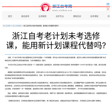


首页
报名报考
自考解答
自考专业
课程培训
自考课程
历年
浙江自考网
>
浙江自考解答
> 浙江自考老计划未考选修课，能用新计划课程代替吗?
浙江自考老计划未考选修
课，能用新计划课程代替吗?
近期，不少处于新老计划过渡期的浙江自考考生面临一个共同难题：原专业计划中还有未通过的选修课，是否可以用新计划中的其他课程来顶替?本文
将结合浙江省教育考试院的最新政策，为你详细解答这一疑问。
今天针对“浙江自考会计学老计划还有一门《国际贸易》选修课没考，能否用新计划中的选修课《财务管理学》(00067)去代替”这一问题，我们来详细
分析。
根据浙江省高等教育自学考试的相关规定，老考生(即2024年4月考试前已注册的考生)在2027年12月底前仍可按原计划申请毕业。这意味着，你完全
有资格继续报考并参加老计划中剩余的选修课考试。目前，老计划中的选考课通常会在每年10月的考期安排最后一次考试机会，建议你务必抓住这次机会，
优先将这门未考的选修课通过。
如果你因为时间冲突或其他原因无法参加老计划选修课的考试，想通过选考新计划的课程来凑学分，必须遵循严格的“大选修制”规则。跨专业或跨计划
选考的科目，必须在浙江省开考的其他同层次专业中找到对应的课程，且不能与主修专业的核心课程重复。更重要的是，这种跨计划选考有着严格的审批和
认定流程，并非简单的“一对一”随意替换。直接将老计划的《国际贸易》换成新计划的《00067财务管理学》，并不符合常规的顶替逻辑。
因此，最稳妥、最高效的方案是：继续按照老计划的考试安排，将剩下的《国际贸易》选修课考完。这样既能确保你的学分顺利认定，也能避免因新旧
计划衔接问题导致不必要的毕业延期。
了解更多自考资讯，自考报名流程和考试注意事项不懂的，想了解自考动态的，或者是自考信息不懂的考生，可添加浙江自考交流群了解更多。