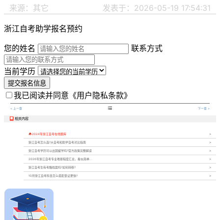
来源：其它
发表于：2026-05-19 17:54:31
浙江自考助学报名预约
您的姓名
联系方式
当前学历
提交报名信息
我已阅读并同意
《用户隐私条款》

< 上一章
下一章 >
相关内容


2024年浙江自考在线题库
浙江自考怎么选?大自考和助学自考对比指南
浙江自考学历可以出国留学吗?官方政策完整解读
2026年浙江自考专业难易程度汇总，看似简单...
浙江自考生有考籍档案吗?如何转移?
10月浙江自考科目怎么搭配拿证更快?