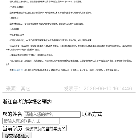
在网上报名注册时间内，登录浙江省教育考试院自学考试信息网(zk.zjzs.net)，进行注册。
(二)课程考试报考
注册已审核通过的考生请在课程考试报考时间内登录浙江省教育考试院自学考试信息网完成课程报考。
1.登录系统
注册审核通过后，在“社会考生登录”界面使用身份证号登录，登录密码为注册时设定的密码。
2.报考课程
(1)点击“报名”菜单
(2)阅读“报考必读”，在“我已阅读知晓‘报考必读’并遵守相关考试规定”前方框内打钩，点击“请前往报名”
(3)选择专业，勾选课程，如需报考页面所列课程以外的课程，点击“添加报名课程”，在添加报名课程页面填写所需报考课程的代码并保存。理论课程同
一考试时间(同一个半天)只能选择1门课程。
(4)勾选或添加完成后点击“确认”，系统做出信息提示。
3.进入支付页面，完成支付。完成支付后，可回到浙江政务服务网查看电子缴款凭证。在浙江省教育考试院自学考试信息网“报名-报名信息”中查看报名
信息。
关注
浙江自考网
，我们将持续为您推送有关浙江自考报名时间、报名入口、考试时间、复习备考、考试科目等信息，了解更多自考资讯。
来源：其它
发表于：2026-06-10 16:14:46
浙江自考助学报名预约
您的姓名
联系方式
当前学历
提交报名信息