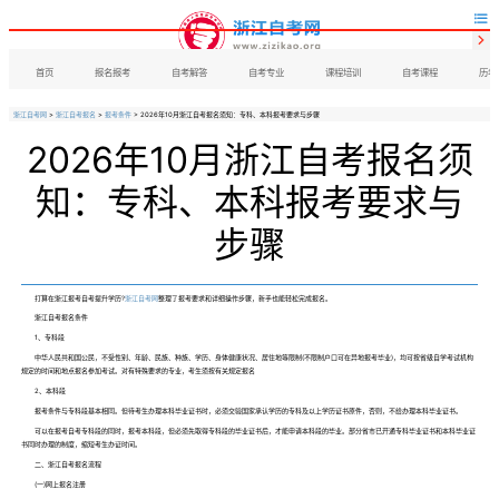


首页
报名报考
自考解答
自考专业
课程培训
自考课程
历年
浙江自考网
>
浙江自考报名
>
报考条件
> 2026年10月浙江自考报名须知：专科、本科报考要求与步骤
2026年10月浙江自考报名须
知：专科、本科报考要求与
步骤
打算在浙江报考自考提升学历?
浙江自考网
整理了报考要求和详细操作步骤，新手也能轻松完成报名。
浙江自考报名条件
1、专科段
中华人民共和国公民，不受性别、年龄、民族、种族、学历、身体健康状况、居住地等限制(不限制户口可在异地报考毕业)，均可按省级自学考试机构
规定的时间和地点报名参加考试。对有特殊要求的专业，考生须按有关规定报名
2、本科段
报考条件与专科段基本相同。但待考生办理本科毕业证书时，必须交验国家承认学历的专科及以上学历证书原件，否则，不给办理本科毕业证书。
可以在报考自考专科段的同时，报考本科段，但必须先取得专科段的毕业证书后，才能申请本科段的毕业。部分省市已开通专科毕业证书和本科毕业证
书同时办理的制度，缩短考生办证时间。
二、浙江自考报名流程
(一)网上报名注册