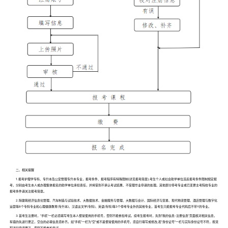
二、相关提醒
1.报考护理学专科、专升本及公安管理专升本专业，报考条件、报考程序有特殊限制(详见报考简章);考生个人或社会助学单位违反报考条件限制规定报
考，分别由考生本人或办理集体报名的助学单位承担责任，并将受到不承认考试结果、不受理毕业申请的处理。其他部分停考专业或已变更主考院校专业的
报考条件请关注报考简章。
2.除建筑经济信息化管理、汽车制造与试验技术、大数据技术、金融服务与管理、大数据与会计、国际经济与贸易、现代物流管理、酒店管理与数字化
运营等8个专科专业和心理健康教育(专升本)、汉语言文学(专科)、英语(专科)等3个停考专业外的其他专业，首考生只能报考专业代码后不带Y的专业。
3.首考生注册时，“手机”一栏必须填写考生本人惯常使用的手机号，否则不能参加考试。续考生报考时，先到“我的信息-注册信息”页面核对相关信息，
有错的先进行更正，空白的必填信息须补齐。如“手机”一栏为“空”或不是惯常使用的手机号，须自行填写或修改;若“身份证号”一栏与实际身份证号不符，按流
程进行申请更正。否则不能参加考试。