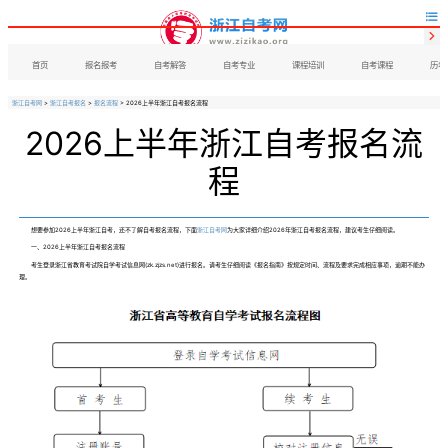


首页
报名报考
自考解答
自考专业
课程培训
自考课程
历年
浙江自考网
>
浙江自考报名
>
报名流程
> 2026上半年浙江自考报名流程
2026上半年浙江自考报名流
程
想要参加2026上半年浙江自考，还不了解自考报名流程，下面
浙江自考网
为大家详细介绍2026年浙江自考报名流程，建议考生仔细阅读。
一、2026上半年浙江自考报名流程
考生登录浙江省教育考试院自学考试信息网(zk.zjzs.net)进行报名。请考生仔细阅读《报名指南》按规定时间、流程及要求完成相应事项，逾期不能办
理。