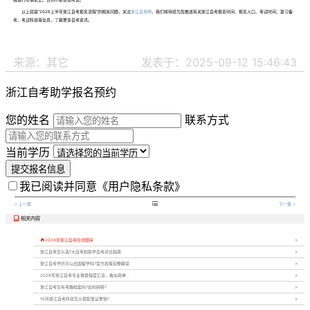
以上就是“
2026上半年浙江自考报名流程
”的相关问题，关注
浙江自考网
，我们将持续为您推送有关浙江自考报名时间、报名入口、考试时间、复习备
考、考试科目等信息，了解更多自考资讯。
来源：其它
发表于：2025-09-12 15:46:43
浙江自考助学报名预约
您的姓名
联系方式
当前学历
提交报名信息
我已阅读并同意
《用户隐私条款》

< 上一章
下一章 >
相关内容


2024年浙江自考在线题库
浙江自考怎么选?大自考和助学自考对比指南
浙江自考学历可以出国留学吗?官方政策完整解读
2026年浙江自考专业难易程度汇总，看似简单...
浙江自考生有考籍档案吗?如何转移?
10月浙江自考科目怎么搭配拿证更快?