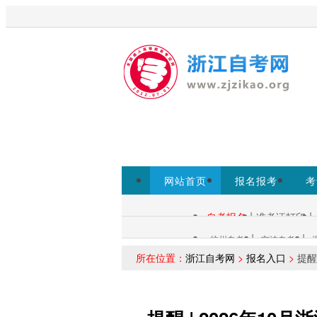
欢迎访问浙江自考网！
为考生提
www.zjzs.net为准。
网站首页
报名报考
考
专本套读
|
|
自考报名
准考证打印
自考查询：
|
|
杭州自考
宁波自考
各市自考：
所在位置：
浙江自考网
>
报名入口
>
提醒