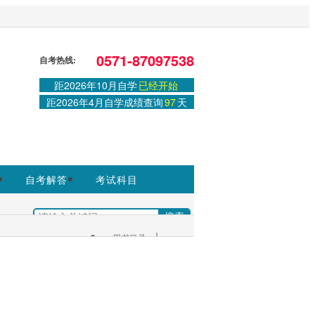
站，官方信息以浙江教育考试院
0571-87097538
自考热线:
距2026年10月自学
已经开始
登录
或
注册
|
学习中心
距2026年4月自学成绩查询
97
天
自考解答
考试科目
|
+
用书目录
考生服务：
|
考试安排