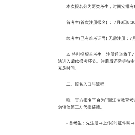
本次报名分为两类考生，时间安排有
首考生(首次注册报名) ： 7月6日8:30
续考生(已有准考证号) 无需注册：7月6日8
⚠️ 特别提醒首考生：注册通道将于7月
法进入后续报考环节。注册后还需等待审
充足时间。
二、报名入口与流程
唯一官方报名平台为**浙江省教育考试院自
勿轻信第三方代报链接。
- 首考生：先注册→上传2吋证件照→