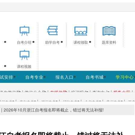
供浙江自考信息服务，网站信息供学习交流使用，非政府官方网
自考介绍
助学自考
课程领取
题库资料
课程视频
试安排
自考专业
报名入口
自考书城
学习中心
|
|
|
|
|
|
考生微信群
微信公众号
在线做题
培训报名
查询中心
服务大厅
|
|
|
|
|
|
温州自考
嘉兴自考
湖州自考
绍兴自考
金华自考
衢州自考
更多
 | 2026年10月浙江自考报名即将截止，错过将无法补报!