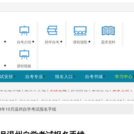
供浙江自考信息服务，网站信息供学习交流使用，非政府官方网
自考介绍
助学自考
课程领取
题库资料
课程视频
试安排
自考专业
报名入口
自考书城
学习中心
|
|
|
|
|
|
考生微信群
微信公众号
在线做题
培训报名
查询中心
服务大厅
|
|
|
|
|
|
温州自考
嘉兴自考
湖州自考
绍兴自考
金华自考
衢州自考
更多
18年10月温州自学考试报名手续