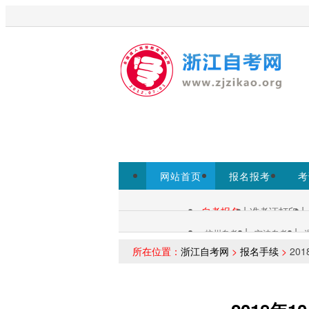
欢迎访问浙江自考网！
为考生提
www.zjzs.net为准。
网站首页
报名报考
考
专本套读
|
|
自考报名
准考证打印
自考查询：
|
|
杭州自考
宁波自考
各市自考：
所在位置：
浙江自考网
>
报名手续
>
20