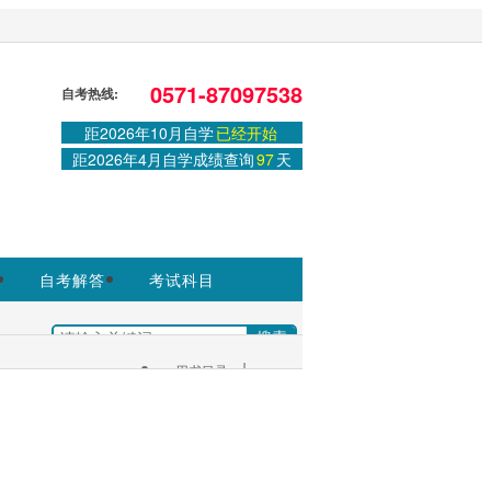
站，官方信息以浙江教育考试院
0571-87097538
自考热线:
距2026年10月自学
已经开始
登录
或
注册
|
学习中心
距2026年4月自学成绩查询
97
天
自考解答
考试科目
|
+
用书目录
考生服务：
|
考试安排