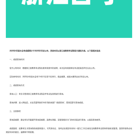
2025年4月丽水自考成绩预计于2025年5月初公布，具体时间以浙江省教育考试院官方通知为准。以下是相关信息：
一、成绩查询时间
官方公布时间：根据浙江省教育考试院在报考简章中的说明，本次自考成绩将在考试结束后20日左右公布。
实际参考时间：2025年4月丽水自考于4月12日至13日举行，按此推算，成绩大概率会在5月初公布。
二、成绩查询方式
查询入口：考生可登录浙江省教育考试院自学考试信息网进行查询。
查询步骤：进入网站后，点击页面导航栏中的“我的成绩”-“成绩查询”，登录后即可查询成绩。
三、注意事项
查询高峰期：建议考生尽量避开查询高峰期，选择在清晨、深夜等相对冷门的时间段进行查询，以提高查询效率。
成绩复核：如果考生对查询到的成绩有疑义，可凭身份证、准考证在规定时间内(一般为工作日)前往当地教育考试机构申请成绩复查。复查申请务必在
规定时间内提交，逾期将不再受理。