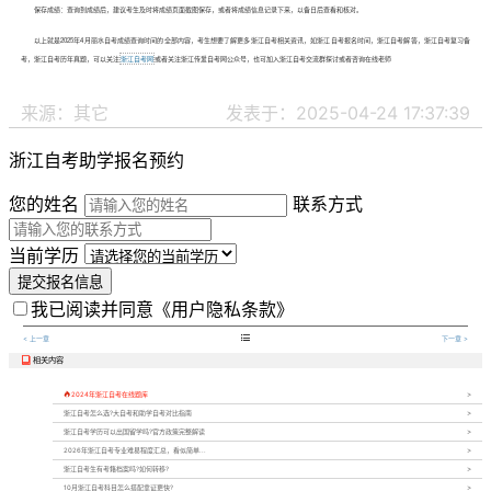
保存成绩：查询到成绩后，建议考生及时将成绩页面截图保存，或者将成绩信息记录下来，以备日后查看和核对。
以上就是2025年4月丽水自考成绩查询时间的全部内容，考生想要了解更多浙江自考相关资讯，如浙江自考报名时间，浙江自考解答，浙江自考复习备
考，浙江自考历年真题，可以关注
浙江自考网
或者关注浙江传爱自考网公众号，也可加入浙江自考交流群探讨或者咨询在线老师
来源：其它
发表于：2025-04-24 17:37:39
浙江自考助学报名预约
您的姓名
联系方式
当前学历
提交报名信息
我已阅读并同意
《用户隐私条款》

< 上一章
下一章 >
相关内容


2024年浙江自考在线题库
浙江自考怎么选?大自考和助学自考对比指南
浙江自考学历可以出国留学吗?官方政策完整解读
2026年浙江自考专业难易程度汇总，看似简单...
浙江自考生有考籍档案吗?如何转移?
10月浙江自考科目怎么搭配拿证更快?