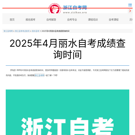


首页
报名报考
自考解答
自考专业
课程培训
自考课程
历年
浙江自考网
>
浙江自考考试资讯
>
丽水自考
> 2025年4月丽水自考成绩查询时间
2025年4月丽水自考成绩查
询时间
【导读】2025年4月丽水自考成绩查询时间，很多同学都是第一次报考丽水自考考试，对此不是很清楚，今天浙江自考网就在下文为您整理了相关的资
讯内容，不知道的考生们，快来跟着
浙江自考网
一起了解一下吧!