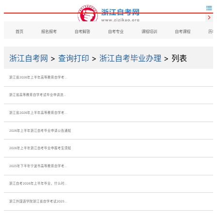


首页
报名报考
自考解答
自考专业
课程培训
自考课程
历年
浙江自考网
>
查询打印
>
浙江自考毕业办理
> 列表
浙江省2026年上半年高等教育自学考...
浙江省高等教育自学考试毕业申请流...
浙江省2026年上半年高等教育自学考...
2026年上半年浙江自考毕业申请公告通知
2026年上半年浙江自考毕业申报考生须知
2025年下半年宁波市高等教育自学考...
浙江自考2026年上半年毕业，什么时...
浙江外国语学院浙江省自学考试2025...