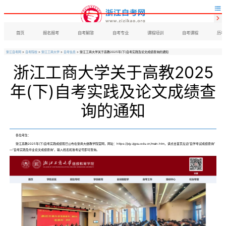


首页
报名报考
自考解答
自考专业
课程培训
自考课程
历年
浙江自考网
>
自考院校
>
浙江工商大学
>
自考信息
> 浙江工商大学关于高教2025年(下)自考实践及论文成绩查询的通知
浙江工商大学关于高教2025
年(下)自考实践及论文成绩查
询的通知
各位考生：
浙江高教2025年(下)自考实践成绩现已公布在浙商大继教学院官网，网址：https://jxjy.zjgsu.edu.cn/main.htm，请点击首页左边“自学考试成绩查询”
—“自考实践及毕业论文成绩查询”，输入姓名和准考证号即可查询。