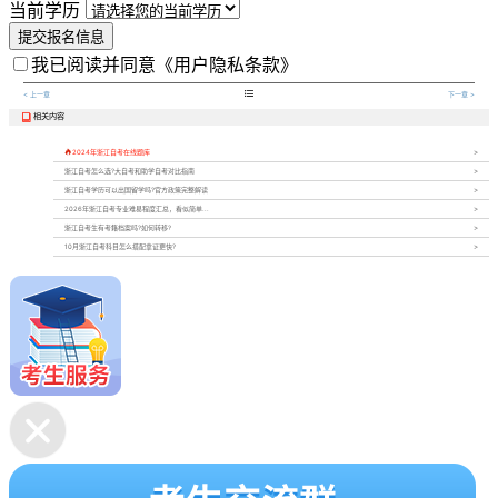
当前学历
提交报名信息
我已阅读并同意
《用户隐私条款》

< 上一章
下一章 >
相关内容


2024年浙江自考在线题库
浙江自考怎么选?大自考和助学自考对比指南
浙江自考学历可以出国留学吗?官方政策完整解读
2026年浙江自考专业难易程度汇总，看似简单...
浙江自考生有考籍档案吗?如何转移?
10月浙江自考科目怎么搭配拿证更快?