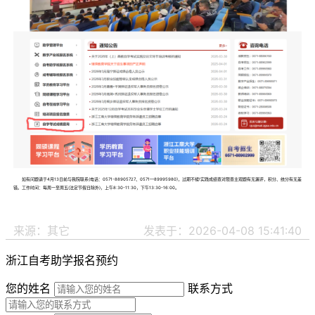
如有问题请于4月13日前与我院联系(电话：0571-88905727、0571—89995980)，过期不候!实践成绩查对限查主观题有无漏评，积分、统分有无差
错。工作时间：每周一至周五(法定节假日除外)，上午8:30-11:30，下午13:30-16:00。
来源：其它
发表于：2026-04-08 15:41:40
浙江自考助学报名预约
您的姓名
联系方式