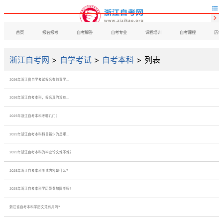


首页
报名报考
自考解答
自考专业
课程培训
自考课程
历年
浙江自考网
>
自学考试
>
自考本科
> 列表
2026年浙江省自学考试报名有前置学...
2026年浙江自考本科，报名真的没有...
2025年浙江自考本科考哪几门？
2025年浙江自考本科科目最少的是哪...
2025年浙江自考本科的毕业论文难不难？
2025年浙江自考本科考试内容是什么？
2025年浙江自考本科学历能参加国考吗?
浙江省自考本科学历文凭有用吗?