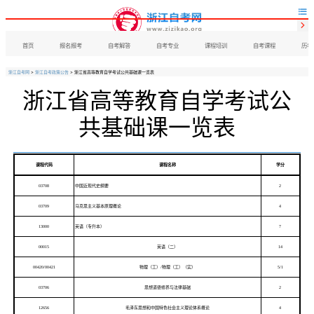


首页
报名报考
自考解答
自考专业
课程培训
自考课程
历年
浙江自考网
>
浙江自考政策公告
> 浙江省高等教育自学考试公共基础课一览表
浙江省高等教育自学考试公
共基础课一览表
课程代码
课程名称
学分
03708
中国近现代史纲要
2
03709
马克思主义基本原理概论
4
13000
英语（专升本）
7
00015
英语（二）
14
00420/00421
物理（工）
/
物理（工）（实）
5/1
03706
思想道德修养与法律基础
2
12656
毛泽东思想和中国特色社会主义理论体系概论
4