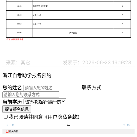
13125
高等数学（经管类）
6
13124
英语（专
）
7
00012
英语（一）
7
04729
大学语文
4
来源：其它
发表于：2026-06-23 16:19:23
浙江自考助学报名预约
您的姓名
联系方式
当前学历
提交报名信息
我已阅读并同意
《用户隐私条款》

< 上一章
下一章 >
相关内容
