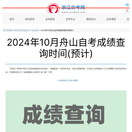


首页
报名报考
自考解答
自考专业
课程培训
自考课程
历年
浙江自考网
>
浙江自考考试资讯
>
舟山自考
> 2024年10月舟山自考成绩查询时间(预计)
2024年10月舟山自考成绩查
询时间(预计)
【导读】2024年10月舟山
自考成绩查询时间(预计)，刚刚结束了10月自学考试，对此不是很清楚，今天浙江自考网就在下文为您整理了相关的资讯内
容，不知道的考生们，快来跟着浙江自考网一起了解一下吧!
>点击此处进入自考交流群<