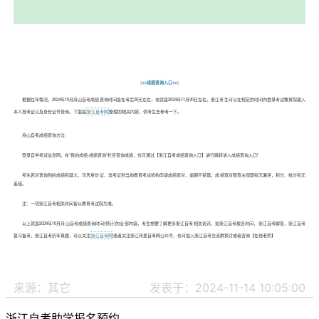
>>>成绩查询入口<<<
根据往年情况，2024年10月舟山自考成绩查询时间是在考后20天左右，也就是2024年11月20日左右，浙江考生可以在规定的时间内登录考试教育院输入
本人准考证以及身份证号查询。下面是
浙江自考网
整理的相关内容，供考生去参考一下。
舟山
自考成绩查询方法：
登录自学考试信息网，在“我的成绩-成绩查询”栏目查询成绩，也可通过【浙江自考成绩查询入口】进行跳转进入成绩查询入口!
考生若对查询到的成绩有疑义，可凭身份证、准考证到当地教育考试机构申请成绩查对，逾期不受理。成绩查对限查主观题有无漏评，积分、统分有无
差错。
注：一切浙江自考相关时间皆以教育考试院为准。
以上就是2024年10月舟山自考成绩查询时间(预计)的全部内容，考生想要了解更多浙江自考相关资讯，如浙江自考报名时间，浙江自考解答，浙江自考
复习备考，浙江自考历年真题，可以关注
浙江自考网
或者关注浙江传爱自考网公众号，也可加入浙江自考交流群探讨或者咨询【在线老师】
来源：其它
发表于：2024-11-14 10:05:00
浙江自考助学报名预约