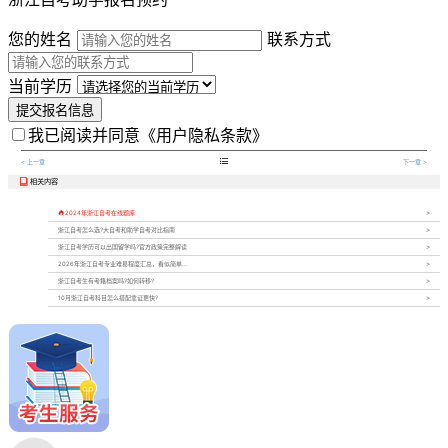
您的姓名
联系方式
当前学历
提交报名信息
我已阅读并同意
《用户隐私条款》

< 上一章
下一章 >
相关内容


2024年浙江自考在线题库
浙江自考怎么选?大自考和助学自考对比指南
浙江自考学历可以出国留学吗?官方政策完整解读
2026年浙江自考专业难易程度汇总，看似简单...
浙江自考生有考籍档案吗?如何转移?
10月浙江自考科目怎么搭配拿证更快?