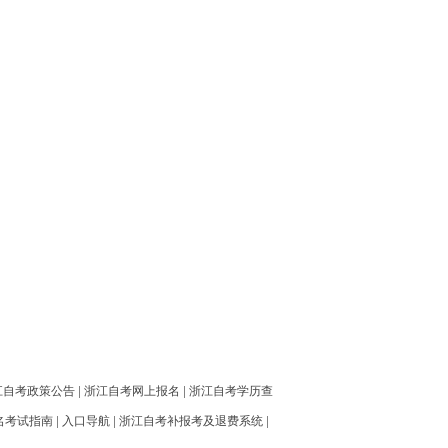
江自考政策公告
|
浙江自考网上报名
|
浙江自考学历查
名考试指南
|
入口导航
|
浙江自考补报考及退费系统
|