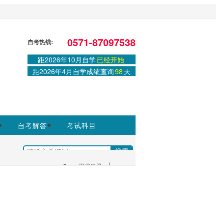
站，官方信息以浙江教育考试院
0571-87097538
自考热线:
距2026年10月自学
已经开始
登录
或
注册
|
学习中心
距2026年4月自学成绩查询
98
天
自考解答
考试科目
|
+
用书目录
考生服务：
|
考试安排