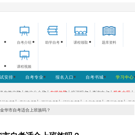
供浙江自考信息服务，网站信息供学习交流使用，非政府官方网
自考介绍
助学自考
课程领取
题库资料
课程视频
试安排
自考专业
报名入口
自考书城
学习中心
|
|
|
|
|
|
考生微信群
微信公众号
在线做题
培训报名
查询中心
服务大厅
|
|
|
|
|
|
温州自考
嘉兴自考
湖州自考
绍兴自考
金华自考
衢州自考
更多
金华市自考适合上班族吗？