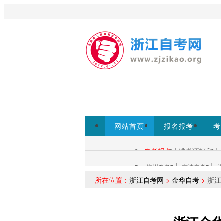
欢迎访问浙江自考网！
为考生提
www.zjzs.net为准。
网站首页
报名报考
考
专本套读
|
|
自考报名
准考证打印
自考查询：
|
|
杭州自考
宁波自考
各市自考：
所在位置：
浙江自考网
>
金华自考
>
浙江