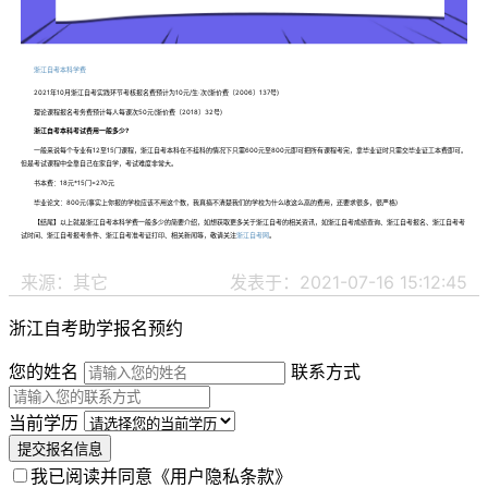
浙江自考本科学费
2021年10月浙江自考实践环节考核报名费预计为10元/生·次(浙价费〔2006〕137号)
理论课程报名考务费预计每人每课次50元(浙价费〔2018〕32号)
浙江自考本科考试费用一般多少?
一般来说每个专业有12至15门课程，浙江自考本科在不挂科的情况下只需600元至800元即可把所有课程考完，拿毕业证时只需交毕业证工本费即可。
但是考试课程中全靠自己在家自学，考试难度非常大。
书本费：18元*15门=270元
毕业论文：800元(事实上你报的学校应该不用这个数，我真搞不清楚我们的学校为什么收这么高的费用，还要求很多，很严格)
【结尾】以上就是浙江自考本科学费一般多少的简要介绍，如想获取更多关于浙江自考的相关资讯，如浙江自考成绩查询、浙江自考报名、浙江自考考
试时间、浙江自考报考条件、浙江自考准考证打印、相关新闻等，敬请关注
浙江自考网
。
来源：其它
发表于：2021-07-16 15:12:45
浙江自考助学报名预约
您的姓名
联系方式
当前学历
提交报名信息
我已阅读并同意
《用户隐私条款》