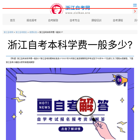


首页
报名报考
自考解答
自考专业
课程培训
自考课程
历年
浙江自考网
>
浙江自考报名
>
收费标准
> 浙江自考本科学费一般多少?
浙江自考本科学费一般多少?
【导读】浙江自考本科学费一般多少?浙江自考的费用标准多少?2021年10月浙江省高等教育自学考试定于10月16-17日进行,为了帮助大家解答，下面
浙江自考小编给大家带来相关解答!