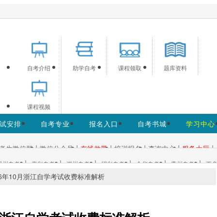
供浙江自考信息服务，网站信息供学习交流使用，非政府官方网
自考介绍
助学自考
课程领取
题库资料
课程视频
试安排
自考专业
报名入口
自考书城
学习中心
|
|
|
|
|
|
考生微信群
微信公众号
在线做题
培训报名
查询中心
服务大厅
|
|
|
|
|
|
温州自考
嘉兴自考
湖州自考
绍兴自考
金华自考
衢州自考
更多
26年10月浙江自学考试收费标准解析