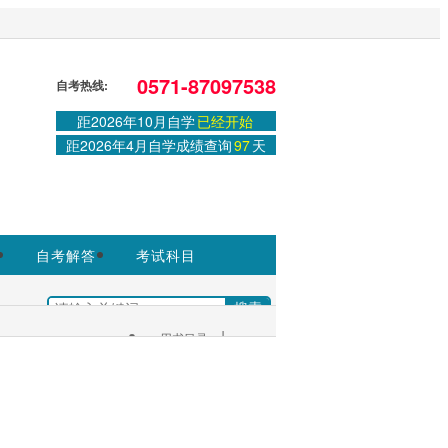
站，官方信息以浙江教育考试院
0571-87097538
自考热线:
距2026年10月自学
已经开始
登录
或
注册
|
学习中心
距2026年4月自学成绩查询
97
天
自考解答
考试科目
|
+
用书目录
考生服务：
|
考试安排