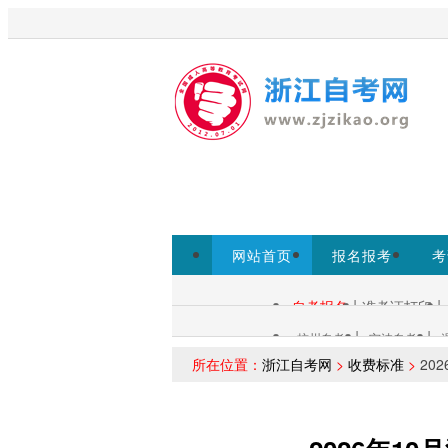
欢迎访问浙江自考网！
为考生提
www.zjzs.net为准。
网站首页
报名报考
考
专本套读
|
|
自考报名
准考证打印
自考查询：
|
|
杭州自考
宁波自考
各市自考：
所在位置：
浙江自考网
>
收费标准
>
20