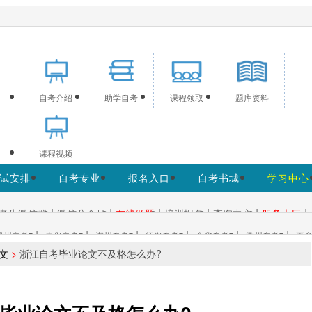
供浙江自考信息服务，网站信息供学习交流使用，非政府官方网
自考介绍
助学自考
课程领取
题库资料
课程视频
试安排
自考专业
报名入口
自考书城
学习中心
|
|
|
|
|
|
考生微信群
微信公众号
在线做题
培训报名
查询中心
服务大厅
|
|
|
|
|
|
温州自考
嘉兴自考
湖州自考
绍兴自考
金华自考
衢州自考
更多
文
>
浙江自考毕业论文不及格怎么办?