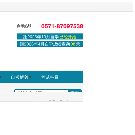
站，官方信息以浙江教育考试院
0571-87097538
自考热线:
距2026年10月自学
已经开始
登录
或
注册
|
学习中心
距2026年4月自学成绩查询
98
天
自考解答
考试科目
|
+
用书目录
考生服务：
|
考试安排