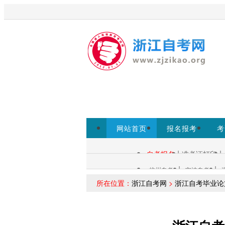
欢迎访问浙江自考网！
为考生提
www.zjzs.net为准。
网站首页
报名报考
考
专本套读
|
|
自考报名
准考证打印
自考查询：
|
|
杭州自考
宁波自考
各市自考：
所在位置：
浙江自考网
>
浙江自考毕业论