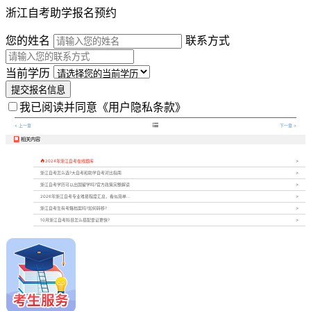
浙江自考助学报名预约
您的姓名
联系方式
当前学历
提交报名信息
我已阅读并同意
《用户隐私条款》

< 上一章
下一章 >
相关内容


2024年浙江自考在线题库
浙江自考怎么选?大自考和助学自考对比指南
浙江自考学历可以出国留学吗?官方政策完整解读
2026年浙江自考专业难易程度汇总，看似简单...
浙江自考生有考籍档案吗?如何转移?
10月浙江自考科目怎么搭配拿证更快?