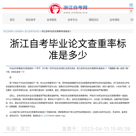


首页
报名报考
自考解答
自考专业
课程培训
自考课程
历年
浙江自考网
>
自考资料
>
浙江自考毕业论文
> 浙江自考毕业论文查重率标准是多少
浙江自考毕业论文查重率标
准是多少
毕业论文查重是论文答辩前的一个环节，对于第一次写毕业论文的浙江自考生来说，浙江自考毕业论文查重率标准是多少？下面跟着小编一起来了解一
下吧，供考生参考一下!
答：
每个学校对于毕业论文的规定不一样，所以论文查重率也不一样。而学校就是根据学生论文的查重率来判断学生的论文是否通过。对于自考本科大学生
来说虽然论文要求非常高，但是论文也并不是随便写写就可以的。如果论文交到学校去查重，查重率高的话会被打回的。有的人被打回3、4次也不例外。论
文要有一定的学术研究价值，其次字数方面也有一定的要求。最后，即使是本科的毕业论文，对于论文查重也是有较严格的要求。
实际上，自考本科生的毕业论文查重是否严格主要还是看学校。学校对论文查重率是有具体要求的。学校对于本科生的毕业论文查重率要求一般是在
30%以下就算合格，有的学校要求可能会更高一些，要求在20%甚至15%。那么，这时论文查重率超过30%，论文是一定不能通过的，会被学校打回来修
改。所以，建议大家写好论文之后先自己用查重软件先检测，把论文的查重率改到学校规定之后再交给学校，基本上就可以通过。但是大家在选择查重软件
时一定要谨慎，有的查重软件不安全。
以上就是“浙江自考毕业论文查重率标准是多少”的相关内容，想获取更多关于浙江自学考试的相关资讯，比如浙江自考毕业论文、考试时间、备考知
识、准考证打印、考试科目等等，敬请关注
浙江自考网
(www.zjzikao.org)。
来源：其它
发表于：2023-04-13 15:45:39