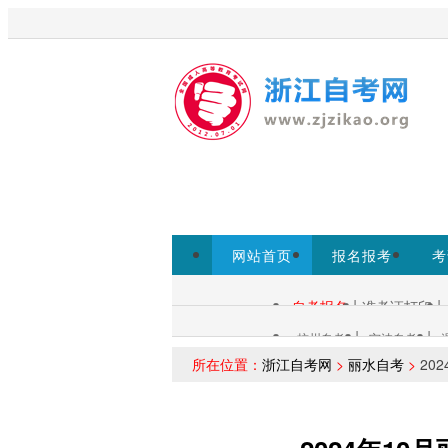
欢迎访问浙江自考网！
为考生提
www.zjzs.net为准。
网站首页
报名报考
考
专本套读
|
|
自考报名
准考证打印
自考查询：
|
|
杭州自考
宁波自考
各市自考：
所在位置：
浙江自考网
>
丽水自考
>
20