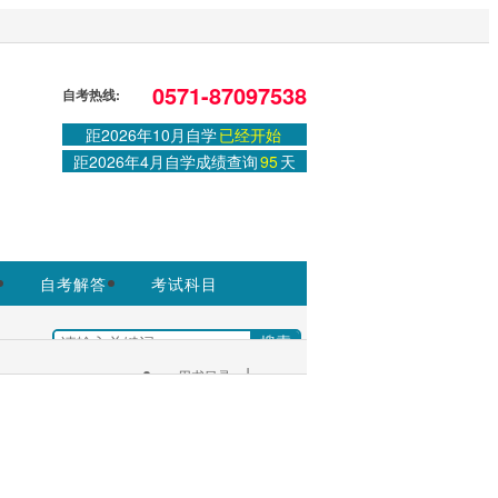
站，官方信息以浙江教育考试院
0571-87097538
自考热线:
距2026年10月自学
已经开始
登录
或
注册
|
学习中心
距2026年4月自学成绩查询
95
天
自考解答
考试科目
|
+
用书目录
考生服务：
|
考试安排