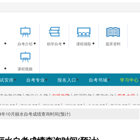
供浙江自考信息服务，网站信息供学习交流使用，非政府官方网
自考介绍
助学自考
课程领取
题库资料
课程视频
试安排
自考专业
报名入口
自考书城
学习中心
|
|
|
|
|
|
考生微信群
微信公众号
在线做题
培训报名
查询中心
服务大厅
|
|
|
|
|
|
温州自考
嘉兴自考
湖州自考
绍兴自考
金华自考
衢州自考
更多
24年10月丽水自考成绩查询时间(预计)