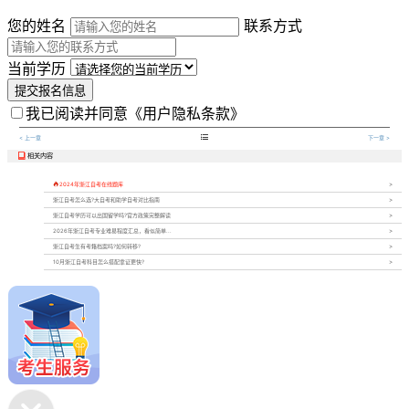
您的姓名
联系方式
当前学历
提交报名信息
我已阅读并同意
《用户隐私条款》

< 上一章
下一章 >
相关内容


2024年浙江自考在线题库
浙江自考怎么选?大自考和助学自考对比指南
浙江自考学历可以出国留学吗?官方政策完整解读
2026年浙江自考专业难易程度汇总，看似简单...
浙江自考生有考籍档案吗?如何转移?
10月浙江自考科目怎么搭配拿证更快?