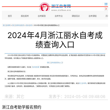


首页
报名报考
自考解答
自考专业
课程培训
自考课程
历年
浙江自考网
>
浙江自考考试资讯
>
丽水自考
> 2024年4月浙江丽水自考成绩查询入口
2024年4月浙江丽水自考成
绩查询入口
2024年4月浙江丽水自考生于考后20天成绩查询，可登陆浙江省教育考试院自学考试信息网，在“我的成绩-成绩查询”栏目查询2024年4月浙江丽水自
学考试成绩，也可通过以下链接进行跳转进入成绩查询入口。
【浙江自考成绩查询入口】
如果对成绩查询有什么疑问，可点击
【在线咨询】
咨询相关问题。
浙江丽水自考成绩查询方法：
考生登录自学考试信息网，在“我的成绩-成绩查询”栏目查询成绩;考生若对查询到的成绩有疑义，可凭身份证、准考证到当地教育考试机构申请成绩查
对，逾期不受理。成绩查对限查主观题有无漏评，积分、统分有无差错。
以上就是2024年4月浙江丽水自考成绩查询入口的相关问题，浙江自考报名流程和考试注意事项不懂的，关注
浙江自考网
，我们将持续为您推送有关浙
江自考复习备考、自考资讯、相关政策等信息，了解更多自考资讯，可添加浙江自考交流群了解更多。
来源：其它
发表于：2024-05-08 09:48:06
浙江自考助学报名预约