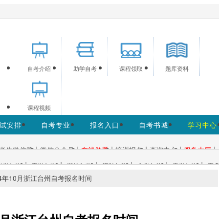
供浙江自考信息服务，网站信息供学习交流使用，非政府官方网
自考介绍
助学自考
课程领取
题库资料
课程视频
试安排
自考专业
报名入口
自考书城
学习中心
|
|
|
|
|
|
考生微信群
微信公众号
在线做题
培训报名
查询中心
服务大厅
|
|
|
|
|
|
温州自考
嘉兴自考
湖州自考
绍兴自考
金华自考
衢州自考
更多
24年10月浙江台州自考报名时间