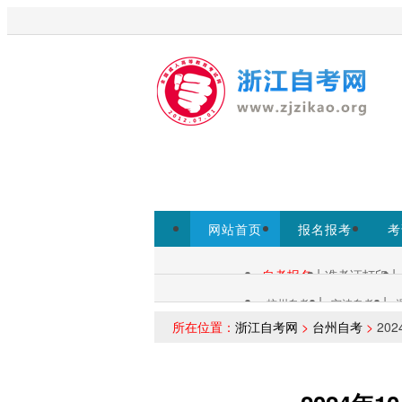
欢迎访问浙江自考网！
为考生提
www.zjzs.net为准。
网站首页
报名报考
考
专本套读
|
|
自考报名
准考证打印
自考查询：
|
|
杭州自考
宁波自考
各市自考：
所在位置：
浙江自考网
>
台州自考
>
20