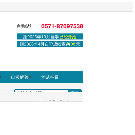
站，官方信息以浙江教育考试院
0571-87097538
自考热线:
距2026年10月自学
已经开始
登录
或
注册
|
学习中心
距2026年4月自学成绩查询
98
天
自考解答
考试科目
|
+
用书目录
考生服务：
|
考试安排