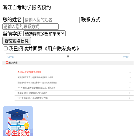
浙江自考助学报名预约
您的姓名
联系方式
当前学历
提交报名信息
我已阅读并同意
《用户隐私条款》

< 上一章
下一章 >
相关内容


2024年浙江自考在线题库
浙江自考怎么选?大自考和助学自考对比指南
浙江自考学历可以出国留学吗?官方政策完整解读
2026年浙江自考专业难易程度汇总，看似简单...
浙江自考生有考籍档案吗?如何转移?
10月浙江自考科目怎么搭配拿证更快?