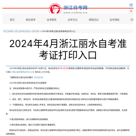


首页
报名报考
自考解答
自考专业
课程培训
自考课程
历年
浙江自考网
>
浙江自考考试资讯
>
丽水自考
> 2024年4月浙江丽水自考准考证打印入口
2024年4月浙江丽水自考准
考证打印入口
2024年4月浙江丽水自考时间4月13日至14日，丽水自考生可
4月8日开始
登录浙江省教育考试院自学考试信息网查看、打印准考证和考试通知单，
也
可通过
【浙江自考准考证打印入口】
跳转进入打印页面。
了解更多浙江丽水自考问题☞
【在线咨询】
2024年4月浙江丽水自考准考证打印注意事项
注：准考证用普通A4纸打印，严禁在准考证正反面做任何标记。
1、丽水自考生在考试前规定时间内查询考试座位安排和打印准考证，并准备好考试用品，如准考证、身份证、黑色字迹的钢笔或签字笔、2B铅笔等。
2、姓名、照片、准考证号、考试地址等是否显示正确;报考类别和考试科目时间是否对应;准考证打印是否要求使用A4纸打印等相关要求。
3、不领取准考证，考生将无法参加入学考试。准考证如在考前不慎遗失，请考生务必及时补办，以免影响参加考试。
丽水自考生如忘记准考证号，可在浙江省教育考试院自学考试信息网“社会考生登录”界面使用身份证号登录。如果显示身份证号或密码错误，无法登
录：
(1)首次登录系统的，请与当地教育考试机构联系;
(2)原已登录过系统的，通过“忘记密码”功能自行重置密码。
除身份证号与姓名外，其他信息有误，考生在浙江省教育考试院自学考试信息网自行更正。如需变更至已停考但尚能申请毕业的专业，请与当地教育考
试机构联系。