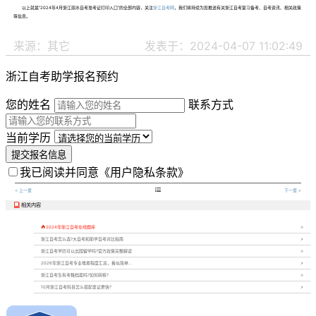
以上就是“2024年4月浙江丽水自考准考证打印入口”的全部内容，关注
浙江自考网
，我们将持续为您推送有关浙江自考复习备考、自考资讯、相关政策
等信息。
来源：其它
发表于：2024-04-07 11:02:49
浙江自考助学报名预约
您的姓名
联系方式
当前学历
提交报名信息
我已阅读并同意
《用户隐私条款》

< 上一章
下一章 >
相关内容


2024年浙江自考在线题库
浙江自考怎么选?大自考和助学自考对比指南
浙江自考学历可以出国留学吗?官方政策完整解读
2026年浙江自考专业难易程度汇总，看似简单...
浙江自考生有考籍档案吗?如何转移?
10月浙江自考科目怎么搭配拿证更快?